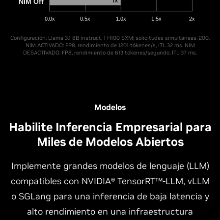
1X
NIM Off
0.0x
0.5x
1.0x
1.5x
2x
Configuración: Llama 3.1 8B instruct, 1 H100 SXM; solicitudes simultáneas: 200.
NIM ACTIVADO: FP8, rendimiento de 1201 tókenes/s, ITL 32 ms. NIM
DESACTIVADO: FP8, rendimiento de 613 tókenes/segundo, ITL 37 ms.
Modelos
Habilite Inferencia Empresarial para
Miles de Modelos Abiertos
Implemente grandes modelos de lenguaje (LLM)
compatibles con NVIDIA® TensorRT™-LLM, vLLM
o SGLang para una inferencia de baja latencia y
alto rendimiento en una infraestructura