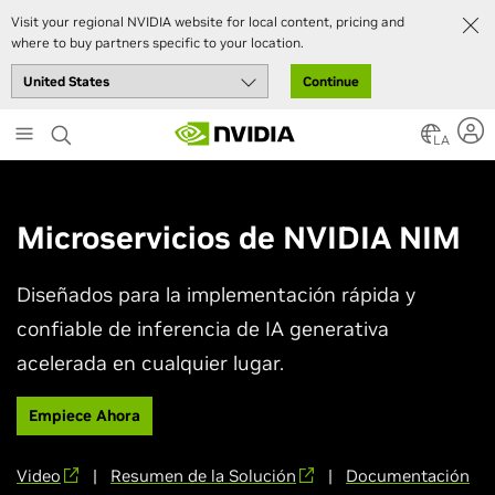
Visit your regional NVIDIA website for local content, pricing and
where to buy partners specific to your location.
Continue
Skip
to
LA
main
content
Microservicios de NVIDIA NIM
Diseñados para la implementación rápida y
confiable de inferencia de IA generativa
acelerada en cualquier lugar.
Empiece Ahora
Video
|
Resumen de la Solución
|
Documentación