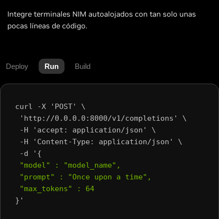
Integre terminales NIM autoalojados con tan solo unas
pocas líneas de código.
Deploy
Run
Build
curl -X 'POST' \
 'http://0.0.0.0:8000/v1/completions' \
 -H 'accept: application/json' \
 -H 'Content-Type: application/json' \
 -d '{
 "model" : "model_name",
 "prompt" : "Once upon a time",
 "max_tokens" : 64
}'