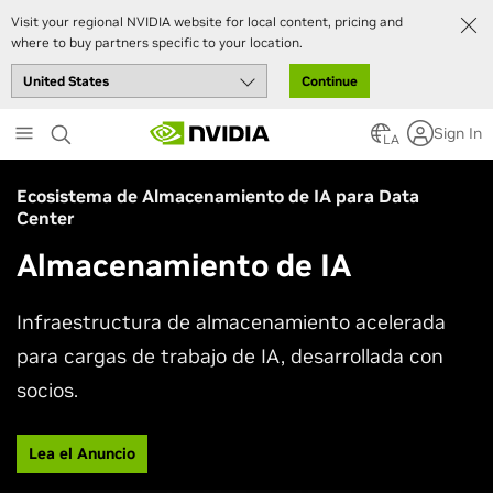
Visit your regional NVIDIA website for local content, pricing and
where to buy partners specific to your location.
Continue
Skip
Sign In
to
LA
main
content
Ecosistema de Almacenamiento de IA para Data
Center
Almacenamiento de IA
Infraestructura de almacenamiento acelerada
para cargas de trabajo de IA, desarrollada con
socios.
Lea el Anuncio