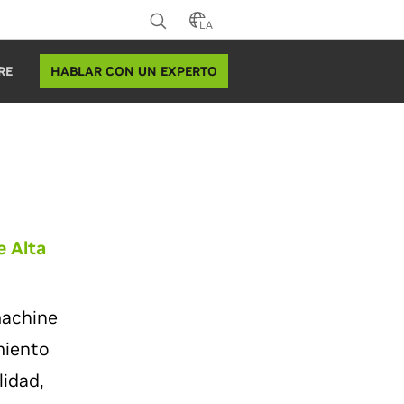
LA
HABLAR CON UN EXPERTO
RE
e Alta
machine
miento
idad,