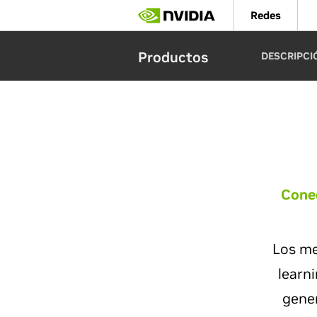
Skip
Redes
to
main
content
Productos
DESCRIPCI
Conec
Los me
learn
gene