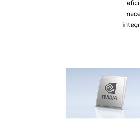
efic
nece
integr