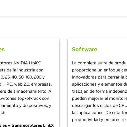
es
Software
eptores NVIDIA LinkX
La completa suite de produ
®
ta de la industria con
proporciona un enfoque cen
, 25, 40, 50, 100, 200 y
innovadoras para cerrar la 
d, HPC, web 2.0, empresas,
aplicaciones y elementos de
ters de almacenamiento. A
trabajen de forma independ
switches top-of-rack con
pueden mejorar el monitoreo
namiento y dispositivos, y
descargar los ciclos de CPU
tch.
las aplicaciones. De esta f
productividad y mejores re
les y transreceptores LinkX