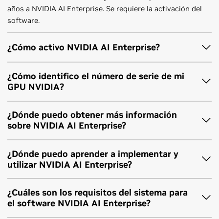
años a NVIDIA AI Enterprise. Se requiere la activación del
software.
¿Cómo activo NVIDIA AI Enterprise?
Los derechos de software NVIDIA AI Enterprise que vienen
¿Cómo identifico el número de serie de mi
con GPU NVIDIA seleccionadas requieren una activación
GPU NVIDIA?
autorregistrada. Necesitarás los números de serie de tus
GPU NVIDIA para iniciar el proceso. Consulte las
Identifique el número de serie de su GPU NVIDIA siguiendo
¿Dónde puedo obtener más información
instrucciones anteriores para completar la activación.
estas instrucciones
.
sobre NVIDIA AI Enterprise?
La
página del producto NVIDIA AI Enterprise
proporciona
¿Dónde puedo aprender a implementar y
una descripción general del software, así como muchos
utilizar NVIDIA AI Enterprise?
otros recursos para ayudarlo a comenzar.
Vea esta biblioteca completa de
guías
¿Cuáles son los requisitos del sistema para
tecnológicas
, incluidas las mejores prácticas de
el software NVIDIA AI Enterprise?
implementación, arquitecturas de referencia para casos de