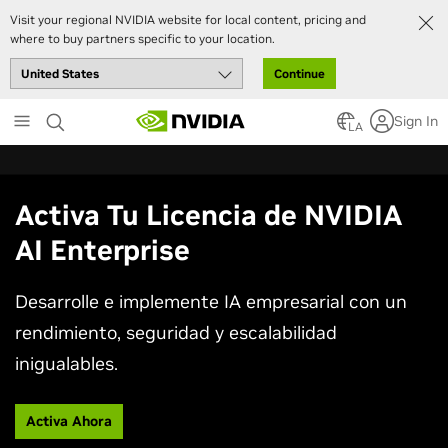
Visit your regional NVIDIA website for local content, pricing and
where to buy partners specific to your location.
Continue
Skip
Sign In
to
LA
main
content
Activa Tu Licencia de NVIDIA
AI Enterprise
Desarrolle e implemente IA empresarial con un
rendimiento, seguridad y escalabilidad
inigualables.
Activa Ahora