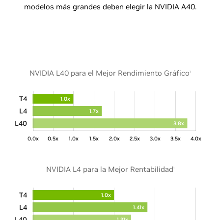
modelos más grandes deben elegir la NVIDIA A40.
NVIDIA L40 para el Mejor Rendimiento Gráfico
1
T4
1.0x
L4
1.7x
L40
3.8x
0.0x
0.5x
1.0x
1.5x
2.0x
2.5x
3.0x
3.5x
4.0x
NVIDIA L4 para la Mejor Rentabilidad
1
T4
1.0x
L4
1.41x
L40
1.21x