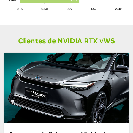
0.0x
0.5x
1.0x
1.5x
2.0x
Clientes de NVIDIA RTX
v
WS