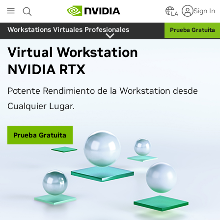
Skip
Sign In
to
LA
main
Workstations Virtuales Profesionales
Prueba Gratuita
content
Virtual Workstation
NVIDIA RTX
Potente Rendimiento de la Workstation desde
Cualquier Lugar.
Prueba Gratuita