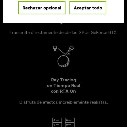
Rechazar opcional
Aceptar todo
Resoluciones más Altas, Mayor Velocidad de
Fotogramas
Transmite directamente desde las GPUs GeForce RTX.
Ray Tracing
en Tiempo Real
con RTX On
Disfruta de efectos increíblemente realistas.