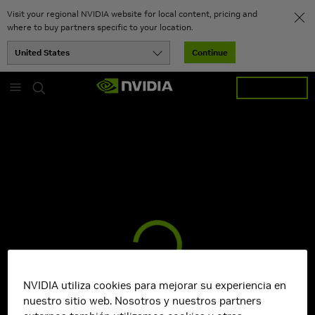
Visit your regional NVIDIA website for local content, pricing and
where to buy partners specific to your location.
Continue
Skip
Iniciar sesión
to
main
content
NVIDIA utiliza cookies para mejorar su experiencia en
Cargando planes...
nuestro sitio web. Nosotros y nuestros partners