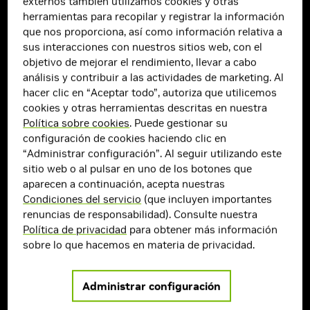
externos también utilizamos cookies y otras
herramientas para recopilar y registrar la información
que nos proporciona, así como información relativa a
sus interacciones con nuestros sitios web, con el
objetivo de mejorar el rendimiento, llevar a cabo
análisis y contribuir a las actividades de marketing. Al
hacer clic en “Aceptar todo”, autoriza que utilicemos
cookies y otras herramientas descritas en nuestra
Política sobre cookies
. Puede gestionar su
configuración de cookies haciendo clic en
Beneficios para las Membresías
“Administrar configuración”. Al seguir utilizando este
Pagadas
sitio web o al pulsar en uno de los botones que
aparecen a continuación, acepta nuestras
Todas las membresías pagadas ofrecen a los jugadores de
Condiciones del servicio
(que incluyen importantes
PC fácil acceso a una experiencia mejorada, que incluye:
renuncias de responsabilidad). Consulte nuestra
Política de privacidad
para obtener más información
sobre lo que hacemos en materia de privacidad.
Administrar configuración