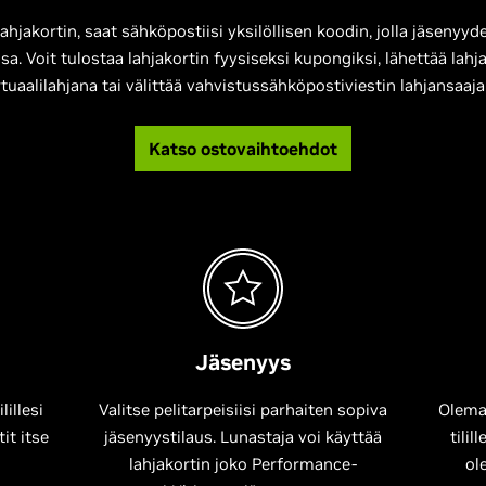
lahjakortin, saat sähköpostiisi yksilöllisen koodin, jolla jäsenyy
sa. Voit tulostaa lahjakortin fyysiseksi kupongiksi, lähettää lah
rtuaalilahjana tai välittää vahvistussähköpostiviestin lahjansaajal
Katso ostovaihtoehdot
Jäsenyys
illesi
Valitse pelitarpeisiisi parhaiten sopiva
Olema
tit itse
jäsenyystilaus. Lunastaja voi käyttää
tilil
lahjakortin joko Performance-
ol