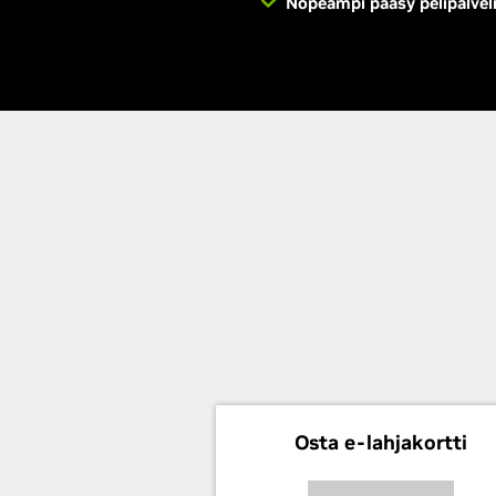
Nopeampi pääsy pelipalveli
Osta e-lahjakortti