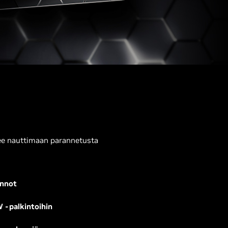
äsee nauttimaan parannetusta
unnot
 -palkintoihin