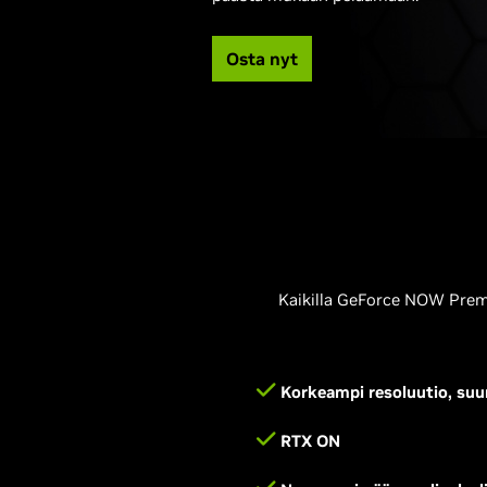
Osta nyt
Kaikilla GeForce NOW Premiu
Korkeampi resoluutio, su
RTX ON