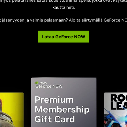
it myös pelata lähes sataa suosittua ilmaispeliä, jotka ovat käy
kautta heti.
 jäsenyyden ja valmis pelaamaan? Aloita siirtymällä GeForce NO
Lataa GeForce NOW