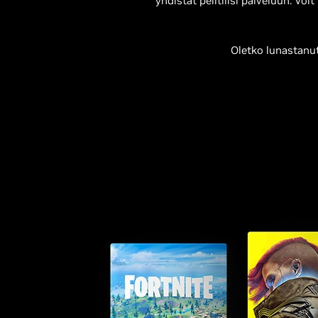
yhdistät pelitilisi palveluun. Vo
Oletko lunastanut