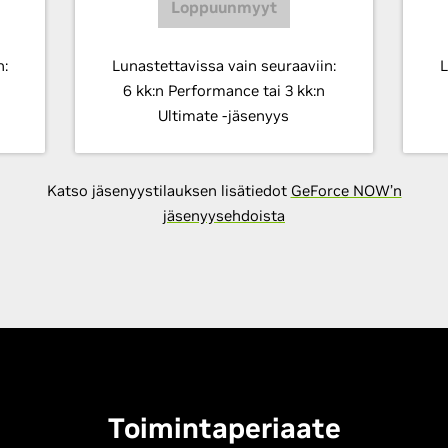
Loppuunmyyt
n:
Lunastettavissa vain seuraaviin:
L
6 kk:n Performance tai 3 kk:n
Ultimate -jäsenyys
Katso jäsenyystilauksen lisätiedot
GeForce NOW’n
jäsenyysehdoista
Toimintaperiaate