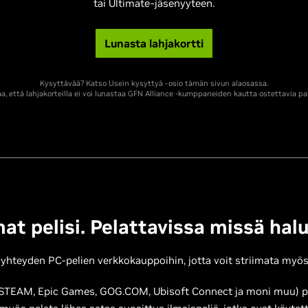
tai Ultimate-jäsenyyteen.
Lunasta lahjakortti
Kysyttävää? Katso Usein kysyttyä -osio tämän sivun alaosassa.
, että lahjakorteilla ei voi lunastaa GFN Alliance -kumppaneiden kautta ostettavia pal
at pelisi. Pelattavissa missä halu
eyden PC-pelien verkkokauppoihin, jotta voit striimata myös o
n STEAM, Epic Games, GOG.COM, Ubisoft Connect ja moni muu) pel