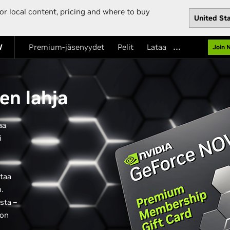
or local content, pricing and where to buy
…
W
Premium-jäsenyydet
Pelit
Lataa
Join 
en lahja
aa
i
staa
.
sta –
 on