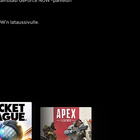
tettävissäsi GeForce NOW -palvelun
W’n lataussivulle.