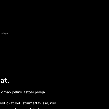
veluja.
at.
man pelikirjastosi pelejä.
it ovat heti striimattavissa, kun