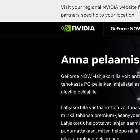
Visit your regional NVIDIA website f
partners specific to your location.
Skip
GeForce NO
to
main
content
Anna pelaamis
GeForce NOW -lahjakortilla voit ant
tehokasta PC-peliaikaa lahjalistallas
oleville pelaajille.
Lahjakortilla vastaanottaja voi luna
minkä tahansa premium-jäsenyyden
Lahjakortit helpottavat lahjan saami
puhumattakaan, miten helppo niillä
päästä mukaan pelaamaan.