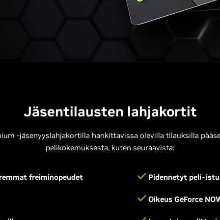
Jäsentilausten lahjakortit
m -jäsenyyslahjakortilla hankittavissa olevilla tilauksilla pä
pelikokemuksesta, kuten seuraavista:
uremmat freiminopeudet
Pidennetyt peli-ist
Oikeus GeForce NOW