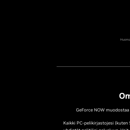
Huomaa
Om
GeForce NOW muodostaa yht
Kaikki PC-pelikirjastojesi (kute