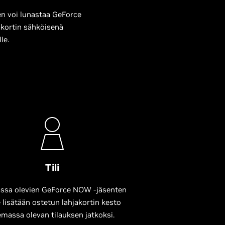
den voi lunastaa GeForce
jakortin sähköisenä
le.
Tili
ssa olevien GeForce NOW -jäsenten
le lisätään ostetun lahjakortin kesto
emassa olevan tilauksen jatkoksi.