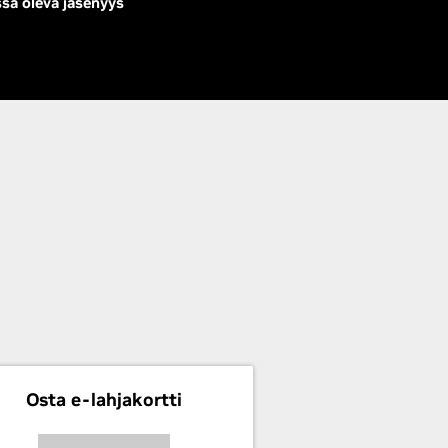
ssa oleva jäsenyys
a
Osta e-lahjakortti