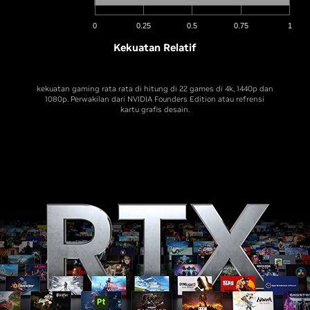
Resolusi Super DLSS pada Seri GeForce RTX 20, Seri 30, dan Seri
40; Frame generation pada Seri RTX 40. i9-12900K, RAM 32 GB,
0
0.25
0.5
0.75
1
Win 11 X64. Model RTX 4060Ti 8GB
Kekuatan Relatif
See More Details
kekuatan gaming rata rata di hitung di 22 games di 4k, 1440p dan
1080p. Perwakilan dari NVIDIA Founders Edition atau refrensi
kartu grafis desain.
Kekuatan Relatif
kekuatan gaming rata rata di hitung di 22 games di 4k, 1440p dan
1080p. Perwakilan dari NVIDIA Founders Edition atau refrensi
kartu grafis desain.
Warhammer 40,000: Darktide