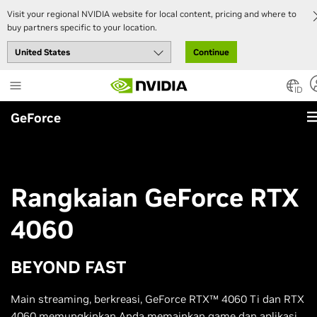
Visit your regional NVIDIA website for local content, pricing and where to
buy partners specific to your location.
Continue
Skip
to
ID
main
GeForce
content
Rangkaian GeForce RTX
4060
BEYOND FAST
Main streaming, berkreasi, GeForce RTX™ 4060 Ti dan RTX
4060 memungkinkan Anda memainkan game dan aplikasi