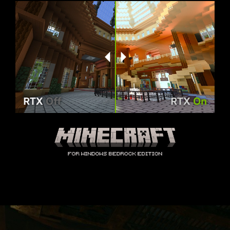
RTX
Off
RTX
On