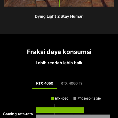
Dying Light 2 Stay Human
RTX 4060 Ti
RTX 3060 Ti
RTX 2060 SUPER
GTX 1070
Fraksi daya konsumsi
Lebih rendah lebih baik
RTX 4060
RTX 4060 Ti
RTX 4060
RTX 3060 (12 GB)
Performa Relatif RTX 2060 SUPER
Gaming rata-rata
Resolusi 1920x1080, Pengaturan Game Tertinggi. Mode Kualitas