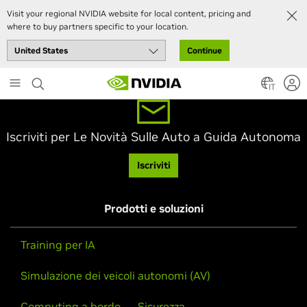
Visit your regional NVIDIA website for local content, pricing and
where to buy partners specific to your location.
Continue
Skip
to
IT
main
content
Iscriviti per Le Novità Sulle Auto a Guida Autonoma
Iscriviti
Prodotti e soluzioni
Training per IA
Simulazione dei veicoli autonomi (AV)
Computing a bordo
Sicurezza