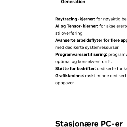
Generation
Generation
Raytracing-kjerner:
for nøyaktig bel
AI og Tensor-kjerner:
for akselerert
stiloverføring.
Avanserte arbeidsflyter for flere ap
med dedikerte systemressurser.
Programvaresertifisering:
programva
optimal og konsekvent drift.
Støtte for bedrifter:
dedikerte funks
Grafikkminne:
raskt minne dedikert 
oppgaver.
Stasjonære PC-er