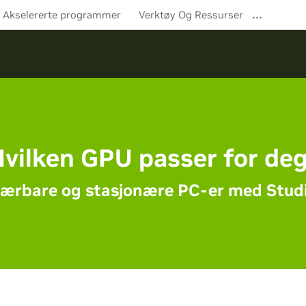
…
Akselererte programmer
Verktøy Og Ressurser
vilken GPU passer for de
ærbare og stasjonære PC-er med Stud