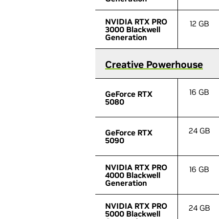
NVIDIA RTX PRO
NVIDIA RTX PRO
12 GB
3000 Blackwell
3000 Blackwell
Generation
Generation
Creative Powerhouse
Creative Powerhouse
16 GB
GeForce RTX
GeForce RTX
5080
5080
24 GB
GeForce RTX
GeForce RTX
5090
5090
NVIDIA RTX PRO
NVIDIA RTX PRO
16 GB
4000 Blackwell
4000 Blackwell
Generation
Generation
NVIDIA RTX PRO
NVIDIA RTX PRO
24 GB
5000 Blackwell
5000 Blackwell