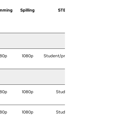
ømming
Spilling
STEM
Raytracing
kjerner
080p
1080p
Student/profesjonell
080p
1080p
Student
080p
1080p
Student