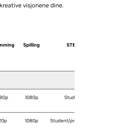
 kreative visjonene dine.
ømming
Spilling
STEM
Raytracing
Kjerner
080p
1080p
Student
20p
1080p
Student/profesjonell