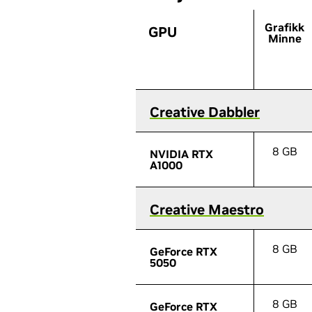
Grafikk
GPU
GPU
Minne
Creative Dabbler
Creative Dabbler
8 GB
NVIDIA RTX
NVIDIA RTX
A1000
A1000
Creative Maestro
Creative Maestro
8 GB
GeForce RTX
GeForce RTX
5050
5050
8 GB
GeForce RTX
GeForce RTX