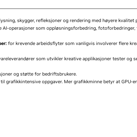
ysning, skygger, refleksjoner og rendering med høyere kvalitet p
e AI-operasjoner som oppløsningsforbedring, fotoforbedringer, 
per:
for krevende arbeidsflyter som vanligvis involverer flere krea
releverandører som utvikler kreative applikasjoner tester og se
joner og støtte for bedriftsbrukere.
til grafikkintensive oppgaver. Mer grafikkminne betyr at GPU-en