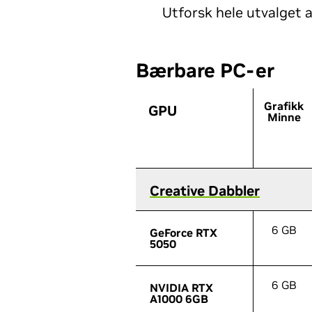
Utforsk hele utvalget av
Bærbare PC-er
Grafikk
GPU
GPU
Minne
Creative Dabbler
Creative Dabbler
6 GB
GeForce RTX
GeForce RTX
5050
5050
6 GB
NVIDIA RTX
NVIDIA RTX
A1000 6GB
A1000 6GB