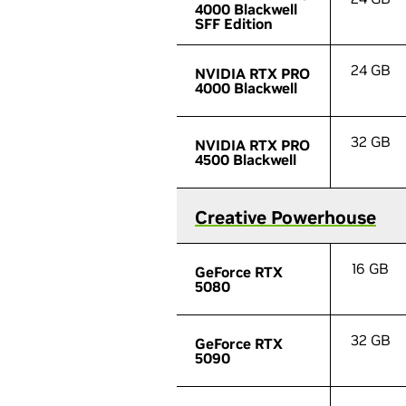
4000 Blackwell
4000 Blackwell
SFF Edition
SFF Edition
24 GB
NVIDIA RTX PRO
NVIDIA RTX PRO
4000 Blackwell
4000 Blackwell
32 GB
NVIDIA RTX PRO
NVIDIA RTX PRO
4500 Blackwell
4500 Blackwell
Creative Powerhouse
Creative Powerhouse
16 GB
GeForce RTX
GeForce RTX
5080
5080
32 GB
GeForce RTX
GeForce RTX
5090
5090