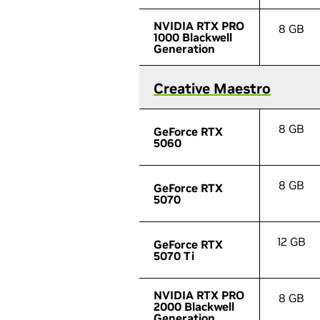
NVIDIA RTX PRO
NVIDIA RTX PRO
8 GB
1000 Blackwell
1000 Blackwell
Generation
Generation
Creative Maestro
Creative Maestro
8 GB
GeForce RTX
GeForce RTX
5060
5060
8 GB
GeForce RTX
GeForce RTX
5070
5070
12 GB
GeForce RTX
GeForce RTX
5070 Ti
5070 Ti
NVIDIA RTX PRO
NVIDIA RTX PRO
8 GB
2000 Blackwell
2000 Blackwell
Generation
Generation