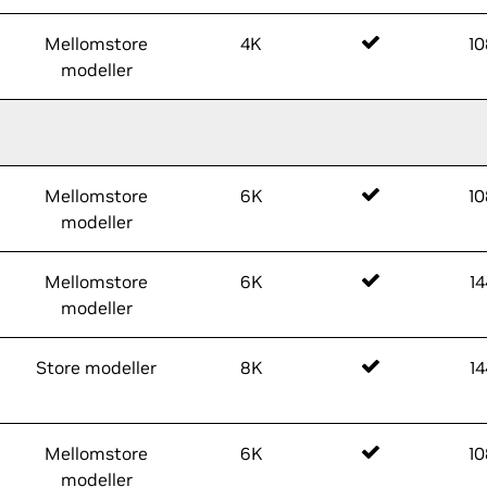
Mellomstore
4K
1
modeller
Mellomstore
6K
1
modeller
Mellomstore
6K
1
modeller
Store modeller
8K
1
Mellomstore
6K
1
modeller