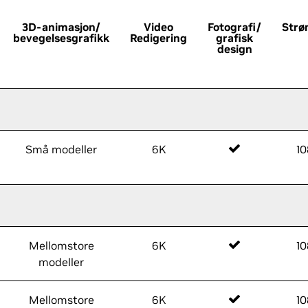
3D-animasjon/
Video
Fotografi/
Str
bevegelsesgrafikk
Redigering
grafisk
design
Små modeller
6K
1
Mellomstore
6K
1
modeller
Mellomstore
6K
1