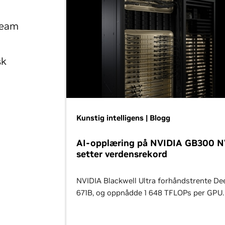
team
sk
Kunstig intelligens | Blogg
AI-opplæring på NVIDIA GB300 
setter verdensrekord
NVIDIA Blackwell Ultra forhåndstrente D
671B, og oppnådde 1 648 TFLOPs per GPU.