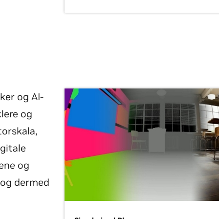
ker og AI-
lere og
torskala,
gitale
rene og
– og dermed