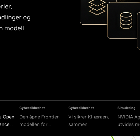
rier,
dlinger og
n modell.
Cybersikkerhet
Cybersikkerhet
Simulering
ra Open
Den åpne Frontier-
Vi sikrer KI-æraen,
NVIDIA Ag
iance
modellen for
sammen
utvides m
rheten
robotaxier og
PhysicsN
autonome kjøretøy
X