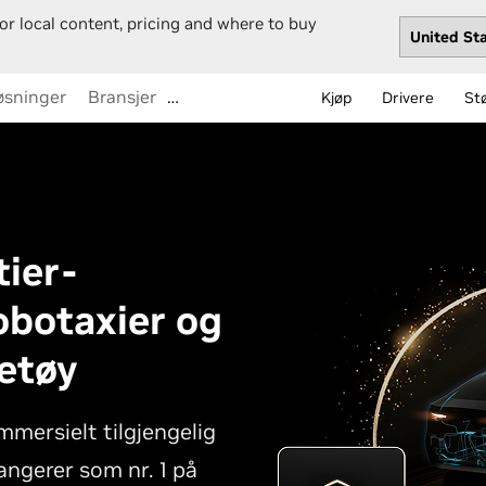
or local content, pricing and where to buy
øsninger
Bransjer
…
Kjøp
Drivere
St
ier-
obotaxier og
etøy
mersielt tilgjengelig
ngerer som nr. 1 på