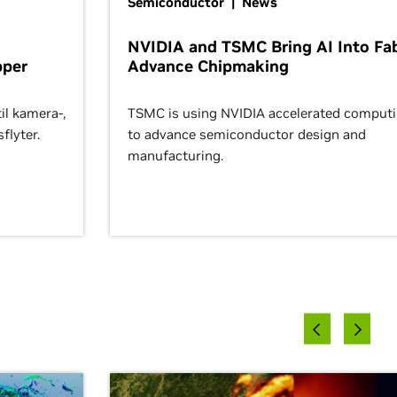
Semiconductor | News
NVIDIA and TSMC Bring AI Into Fa
pper
Advance Chipmaking
il kamera-,
TSMC is using NVIDIA accelerated computi
flyter.
to advance semiconductor design and
manufacturing.