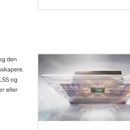
og den
sskapere.
DLSS og
r eller