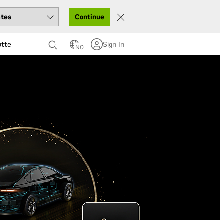
Continue
øtte
Sign In
NO