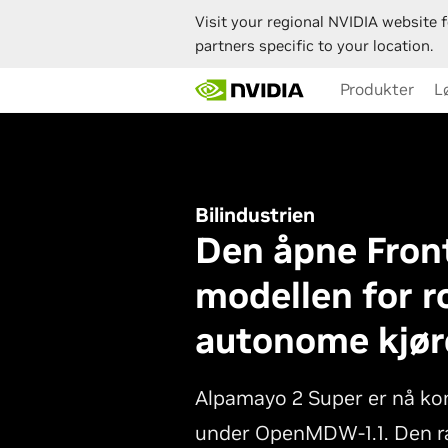
Visit your regional NVIDIA website f
partners specific to your location.
Skip
Produkter
L
to
main
content
Bilindustrien
Den åpne Front
modellen for r
autonome kjør
Alpamayo 2 Super er nå kom
under OpenMDW-1.1. Den ra