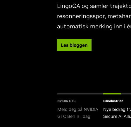
LingoQA og samler trajekto
resonneringsspor, metahan
automatisk merking inn i é
Les bloggen
NVIDIA GTC
Bilindustrien
Meld deg på NVIDIA
Nye bidrag f
GTC Berlin i dag
Secure AI All
styrker sikke