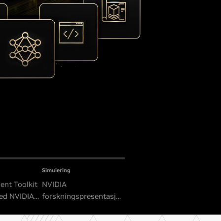
Simulering
ent Toolkit
NVIDIA
ed NVIDIA
forskningspresentasjon
eMo, CUDA-
på SIGGRAPH 2026