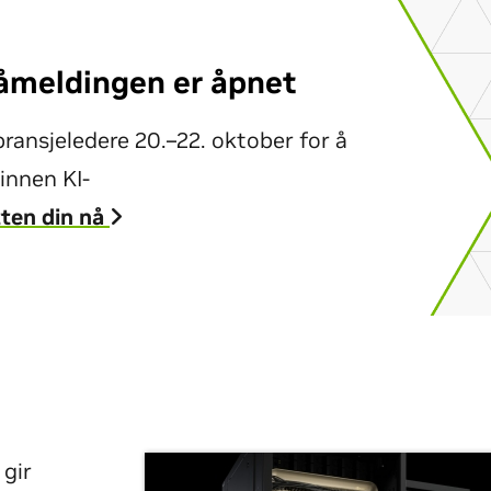
Påmeldingen er åpnet
bransjeledere 20.–22. oktober for å
innen KI-
tten din nå
 gir