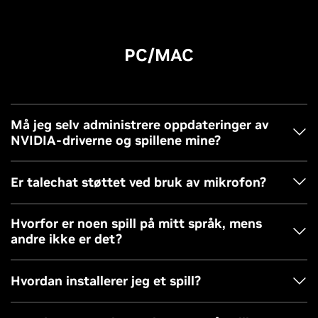
for kjøp.
data for Install-to-Play-spill slettes.
Ja.
Vær også oppmerksom på at for Install-to-Play-spill
PC/MAC
gjelder ikke innstillingen for serverplassering i GeForce
NOW-appen. Disse spillene kjøres alltid fra lagringsstedet
du har valgt. Serverplasseringen du har valgt fungerer
fortsatt som normalt for Ready-to-Play-spill.
Må jeg selv administrere oppdateringer av
NVIDIA-driverne og spillene mine?
Nei. Alle driver- og spilloppdateringer håndteres
Er talechat støttet ved bruk av mikrofon?
automatisk av NVIDIA.
Ja, GeForce NOW støtter bruk av mikrofon i spillet. Du kan
Hvorfor er noen spill på mitt språk, mens
nå snakke med venner eller fiender i spillet mens du
andre ikke er det?
kjemper dine intense kamper. Denne funksjonen kan
brukes både med Bluetooth og med en kablet mikrofon.
Noen spill støtter at du endrer språket i spillet, slik at du
Hvordan installerer jeg et spill?
Hvis du bruker et Bluetooth-hodesett, kan du sjekke ut
kan spille spillet på ditt eget språk. Vi legger til støtte for
denne
kunnskapsbaseartikkelen
for å se hvordan du får
flere språk gjennom hyppige oppdateringer.
Du får tilgang til spill gjennom de digitale butikkene. Du vil