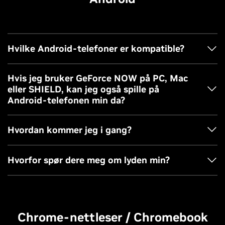
engelsk tastatur eller NVIDIAs OSC-tastatur (on-screen
Se siden
Slik spiller du
for mer informasjon.
control), eller Big Picture-tastaturet fra Steam til å skrive
inn tegn som @. Dersom du har en Uplay-konto som ikke
har ASCII-tegn, kan du imidlertid ikke bruke NVIDIAs OSC-
Hvilke Android-telefoner er kompatible?
tastatur eller et amerikansk-engelsk tastatur. Du må
kanskje endre passordet for å logge inn på Uplay på
Vi støtter Android-telefoner med 1 GB eller mer minne og
GeForce NOW.
Hvis jeg bruker GeForce NOW på PC, Mac
Android 5.0 (L) eller nyere. Vær oppmerksom på at
eller SHIELD, kan jeg også spille på
strømming av spill på telefonens mobildataabonnement
Android-telefonen min da?
kan bruke opp data raskt. Vi anbefaler at du kobler til et 5
GHz Wi-Fi-nettverk for å få en best mulig opplevelse.
Ja, GeForce NOW-kontoen din fungerer på tvers av
Hvordan kommer jeg i gang?
enhetene dine, nå også på Android-telefoner.
Når du har logget på GeForce NOW-kontoen på telefonen,
Hvorfor spør dere meg om lyden min?
kan du gå rett til biblioteket med nylig spilte spill og
fortsette der du slapp. En Bluetooth-spillkontroller
Det er slik Android viser at GeForce NOW-appen ber om
anbefales på det sterkeste, inkludert: NVIDIA SHIELD-
tilgang til telefonens mikrofon. Du kan fra da av bruke
kontrolleren, Razer Kishi V2, SteelSeries Stratus Duo eller
talechat i spillet. Vi tar ikke opp denne lyden.
Chrome-nettleser / Chromebook
Backbone One. Obs: Noen spill kan kreve en tilkoblet