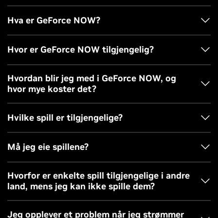
Hva er GeForce NOW?
GeForce NOW er NVIDIAs skybaserte spillstrømmetjeneste.
Hvor er GeForce NOW tilgjengelig?
Den leverer spill i sanntid direkte fra skyen til bærbare og
stasjonære datamaskiner, Mac-er, Chromebook-enheter,
GeForce NOW er for øyeblikket tilgjengelig fra NVIDIA i
Hvordan blir jeg med i GeForce NOW, og
SHIELD TV, utvalgte Samsung- og LG-TV-er, iPhone-, iPad-
Nord-Amerika, Europa og Japan, og gjennom GeForce NOW
hvor mye koster det?
Android-enheter, Steam Deck, VR-hodetelefoner, Linux PC-
Alliance-partnere i andre deler av verden. Gå til
er og flere. Koble til favorittspillbutik-kontoene dine og
serverstatus
-siden for å se listen over tilgjengelige
Gå til
medlemskapssiden
og velg abonnementet som
strøm spillene du eier, eller sjekk ut hundrevis av
Hvilke spill er tilgjengelige?
servere og gjeldende status.
passer spillestilen din best. GeForce NOW tilbyr tre
gratisspill. Med skylagring for støttede spill kan du
medlemskapsalternativer, inkludert Priority og Ultimate,
fortsette der du slapp, på hvilken som helst støttet enhet,
GeForce NOW støtter to typer spill for å gi deg det
Må jeg eie spillene?
med umiddelbar tilgang til GeForce sin beste tilgjengelige
uansett hvor du er.
bredeste utvalget av spill, med et omfattende bibliotek for
spillopplevelse i skyen. Gratis medlemskap er tilgjengelig
sky-gaming med over 4 500 spill.
for de som ønsker å prøve tjenesten. Dagskort er også
Ja, du må eie eller kjøpe et spill fra en av de støttede
Hvorfor er enkelte spill tilgjengelige i andre
tilgjengelig for personer som ønsker å få premiumfordeler,
spillbutikkene før du kan spille det på GeForce NOW.
land, mens jeg kan ikke spille dem?
Ready-to-Play-spill er tilgjengelige for umiddelbar
uten å måtte betale en månedsavgift.
Tjenesten støtter også hundrevis av de mest populære
strømming og holdes alltid oppdaterte. De er testet for å
gratisspillene. Medlemmer kan spille spill de allerede eier,
GeForce NOW følger lokale tilsyn for klassifisering av
kunne gi deg en sømløs opplevelse.
Jeg opplever et problem når jeg strømmer
ved å koble til de beste PC-spillbutikkene, inkludert Ubisoft