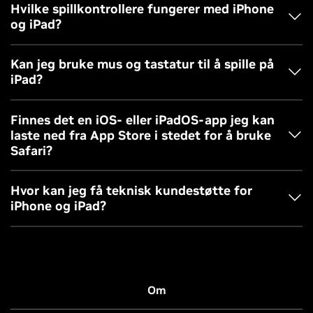
iPhoner med iOS 15.4 eller nyere eller iPader med
Hvilke spillkontrollere fungerer med iPhone
skrive inn brukernavn og passord. Hvis du vil spille spill
3. Start GeForce NOW fra startskjermen.
iPadOS 15.4 eller nyere. Du finner en liste over
kompatible
og iPad?
som krever tastatur og mus, kan du laste
ned appen vår
på
enheter
på Apples nettsted eller
systemkravsiden
vår.
en annen enhet, som for eksempel Windows, macOS,
Se systemkravene for en komplett liste over
kompatible
Android eller Chromebook.
Kan jeg bruke mus og tastatur til å spille på
spillkontrollere
.
iPad?
Du kan bare bruke tastatur eller mus til å navigere i
Finnes det en iOS- eller iPadOS-app jeg kan
spillmenyer eller der du skal skrive inn brukernavn og
laste ned fra App Store i stedet for å bruke
passord, men du må bruke en spillkontroller for å spille.
Safari?
Tastatur og mus er ikke tilgjengelig til bruk i spill på grunn
av begrensninger i Safari.
Nei. Foreløpig kan du bruke GeForce NOW på iPhone og
Hvor kan jeg få teknisk kundestøtte for
iPad ved å åpne Safari og gå til
https://play.geforcenow.com
iPhone og iPad?
. Følg instruksjonene for å konfigurere GeForce NOW for
å spille:
Du kan kontakte
kundestøtteteamet
vårt eller bla gjennom
støtteartiklene
våre.
1. Trykk på «Del»-knappen på verktøylinjen.
Om
2. Velg «Legg til på startskjermen» fra menyen.