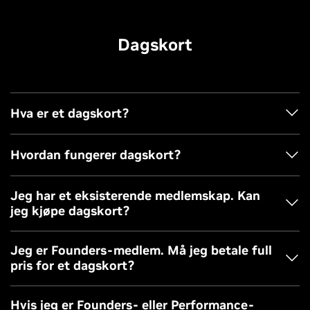
medlemmene våre, og vi ønsker med dette å si takk. Hvis
NOW-medlemskapsdelen under innstillinger. Her kan du
du bestemmer deg for å nedgradere eller endre kontoen
bekrefte om kontoen din kvalifiserer for «Founders for
Dagskort
din eller abonnementet avbrytes, vil VIP Founders-merket
Life»-programmet. Founders-medlemmer mottar et
bli fjernet fra kontoen og appen din.
spesielt VIP Founders-medlemsmerke på kontoen og i
appen.
Hva er et dagskort?
Et dagskort tilbyr alle fordelene til enten et Performance-
Hvordan fungerer dagskort?
eller et Ultimate-medlemskap i 24 sammenhengende timer.
Dette inkluderer reklamefrie spilløkter, raskere tilgang til
Dagskortet starter umiddelbart etter utsjekking, og utløper
Jeg har et eksisterende medlemskap. Kan
spillservere og tilgang til spillrigger med høyere ytelse.
etter 24 sammenhengende timer. Nye medlemmer uten et
jeg kjøpe dagskort?
løpende abonnement vil bli overført til en gratiskonto når
dagskortet utløper.
Dagskort er kun tilgjengelig for nye gratis- eller
Jeg er Founders-medlem. Må jeg betale full
Performance-medlemmer. Gratismedlemmer kan kjøpe
pris for et dagskort?
Medlemmer har 48 timer på seg til å overføre verdien av
dagskort til Performance- og Ultimate-medlemsskap, og
sitt siste dagskort kjøpt på et månedlig medlemskap.
Performance-medlemmer kan kjøpe Ultimate-dagskort.
Ja. Dagskort tilbys til samme pris for alle, uavhengig av
Hvis jeg er Founders- eller Performance-