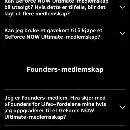
Kan GeForce NOW Ultimate-medlemskap
Mbps for å få best kvalitet.
Alle Ultimate-medlemmer med støttede enheter har
strømming med støtte for opptil 1440p ved 60 FPS.
informasjon om hvilke Ultimate-funksjoner som støttes på
bli utsolgt? Hvis dette er tilfelle, blir det
prioritert tilgang til GeForce RTX 5080-spillrigger, som
hver enhet.
lagt ut flere medlemskap?
Vi anbefaler også å koble til via Ethernet-kabel, eller en
leverer høyeste ytelsesnivå og lavest mulig ventetid for de
Gratisbrukere får grunnleggende rigger, som er standard
trådløs ruter på 5 GHz. Gå til
Systemkrav
-siden for konkret
fleste spill. GeForce NOW Ultimate-medlemmer får også de
virtuelle rigger optimalisert for kapasitet. De virtuelle
Alle Ultimate-medlemmer med støttede enheter har
Ja. Alle GeForce NOW Ultimate-medlemskap er begrenset
enhetskompatibilitet, maskinvareanbefalinger og detaljer
Kan jeg bruke et gavekort til å kjøpe et
lengste øktlengdene og raskest tilgang til disse serverne.
spesifikasjonene og ytelsen kan variere basert på spill- og
prioritert tilgang til GeForce RTX 5080-spillrigger, som
og kan bli utsolgt basert på gjeldende kapasitet.
om støttede regioner.
GeForce NOW Ultimate-medlemskap?
servertilgjengelighet.
leverer høyeste ytelsesnivå og lavest mulig ventetid for de
fleste spill. GeForce NOW Ultimate-medlemmer får også de
Du kan også lese denne
kunnskapsbaseartikkelen
for
Se
GeForce NOWs bruksvilkår
og
medlemskapsvilkår for
Innløsning av gavekort og kampanjer er midlertidig
lengste øktlengdene og raskest tilgang til disse serverne.
mer informasjon om hvordan du konfigurerer enheten for
GeForce NOW
for ytterligere informasjon.
utilgjengelige for GeForce NOW premium medlemmer,
et GeForce NOW-medlemskap.
inkludert Founders, Performance og Ultimate, og vil snart
Founders-medlemskap
gjenopptas.
Ja. Gavekort kan brukes til å kjøpe enten et Ultimate- eller
et Performance-medlemskap. Gavekort som ble kjøpt for
Jeg er Founders-medlem. Hva skjer med
et RTX 3080-medlemskap, er gyldige i samme antall
«Founders for Life»-fordelene mine hvis
måneder for et Ultimate-medlemskap.
jeg oppgraderer til et GeForce NOW
Ultimate-medlemsskap?