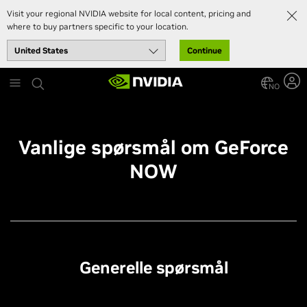
Visit your regional NVIDIA website for local content, pricing and
where to buy partners specific to your location.
Continue
Skip
to
NO
main
content
Vanlige spørsmål om GeForce
NOW
Generelle spørsmål