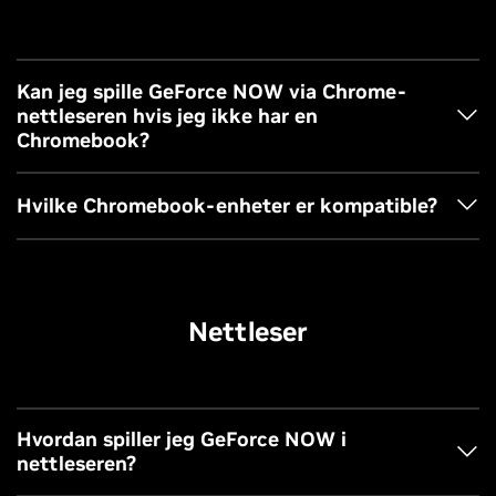
spillkontroller eller trådløst tastatur/mus. Sjekk ut disse
kontrollerne og mer
her
.
Kan jeg spille GeForce NOW via Chrome-
nettleseren hvis jeg ikke har en
Chromebook?
Ja, vi støtter Chrome-nettlesere på Windows- og macOS-
Hvilke Chromebook-enheter er kompatible?
enheter. Gå til
https://play.geforcenow.com
.
Vi støtter en rekke Chromebook-enheter. Den komplette
listen over kompatible enheter er tilgjengelig på
systemkrav
-siden.
Nettleser
Hvordan spiller jeg GeForce NOW i
nettleseren?