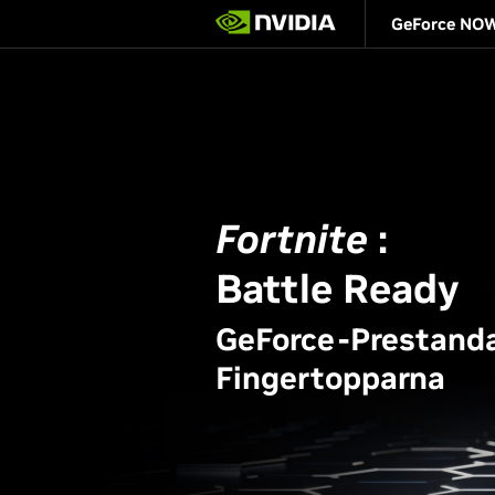
Skip
GeForce NO
to
main
content
Fortnite
:
Battle Ready
GeForce-Prestanda
Fingertopparna