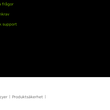
a frågor
mkrav
k support
cyer
Produktsäkerhet