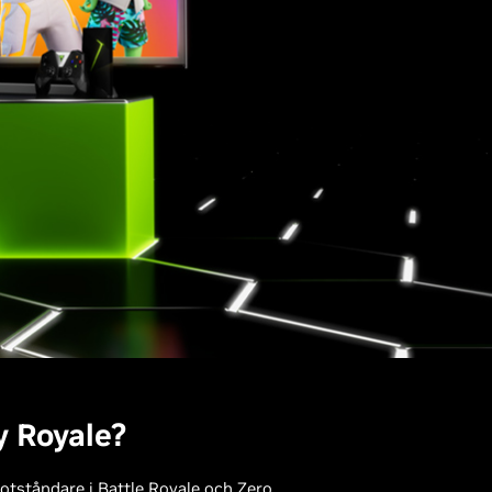
y Royale?
motståndare i Battle Royale och Zero