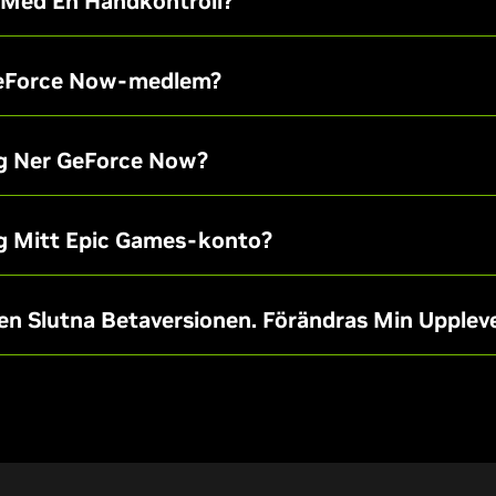
 Med En Handkontroll?
GeForce Now-medlem?
g Ner GeForce Now?
g Mitt Epic Games-konto?
en Slutna Betaversionen. Förändras Min Upplev