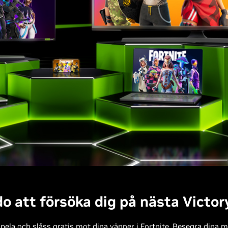
do att försöka dig på nästa Victor
 spela och slåss gratis mot dina vänner i Fortnite. Besegra dina 