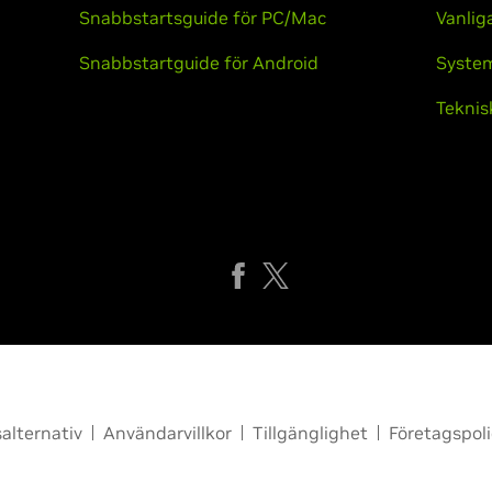
Snabbstartsguide för PC/Mac
Vanlig
Snabbstartguide för Android
Syste
Teknis
alternativ
Användarvillkor
Tillgänglighet
Företagspoli