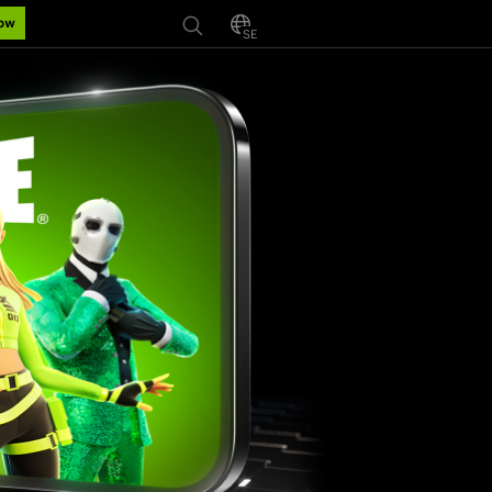
Now
SE