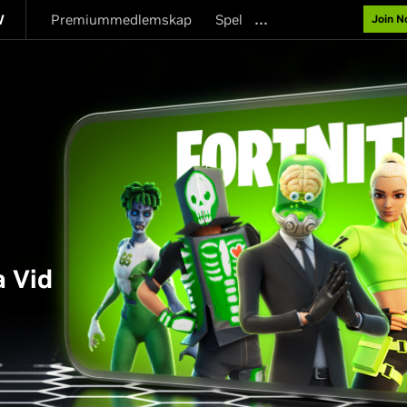
…
W
Premiummedlemskap
Spel
Join 
 Vid