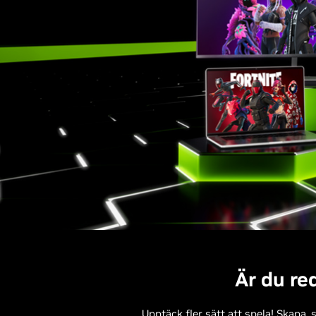
Är du re
Upptäck fler sätt att spela! Skapa,