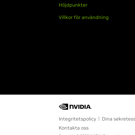
Höjdpunkter
Villkor för användning
Integritetspolicy
Dina sekretess
Kontakta oss