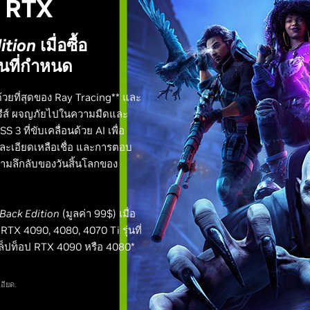
h RTX
ition
เมื่อซื้อ
่นที่กำหนด
้วยที่สุดของ Ray Tracing** และ
ซีรีส์ ผจญภัยไปในความมืดและ
 ที่ขับเคลื่อนด้วย AI เพื่อ
ยละเอียดเหลือเชื่อ และการตอบ
วามลึกลับของวันสิ้นโลกของ
 Back Edition
(มูลค่า 99$) เมื่อ
RTX 4090, 4080, 4070 Ti รุ่นที่
ล็ปท็อป RTX 4090 หรือ 4080*
อียด.