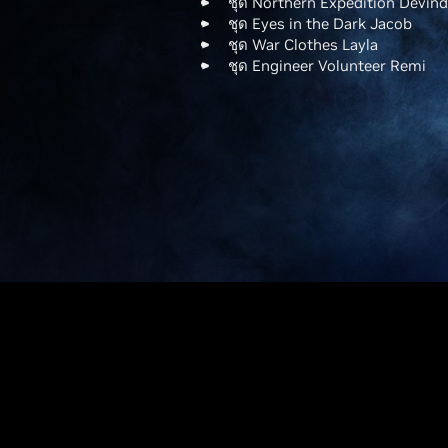
ชุด Northern Expedition Devind
ชุด Eyes in the Dark Jacob
ชุด War Clothes Layla
ชุด Engineer Volunteer Remi