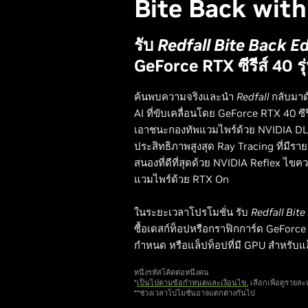
Bite Back wit
รับ
Redfall Bite Back Ed
GeForce RTX ซีรีส์ 40 รุ
ค้นพบความจริงและนำ
Redfall
กลับมาด
AI ที่ขับเคลื่อนโดย GeForce RTX 40 
เอาชนะกองทัพแวมไพร์ด้วย NVIDIA DLSS 3
ประสิทธิภาพสูงสุด Ray Tracing ที่มีรา
สนองที่ดีที่สุดด้วย NVIDIA Reflex ไขค
แวมไพร์ด้วย RTX On
ในระยะเวลาโปรโมชั่น รับ
Redfall Bite
ซื้อเดสก์ท็อปหรือกราฟิกการ์ด GeForce 
กำหนด หรือแล็ปท็อปที่มี GPU สำหรับแ
หนึ่งรหัสโค้ดต่อหนึ่งคน
*
เป็นไปตามข้อกำหนดและเงื่อนไข.
เลือกเพื่อดูรายละเ
**ช่วงเวลาโปโมชั่นอาจแตกต่างกันไป