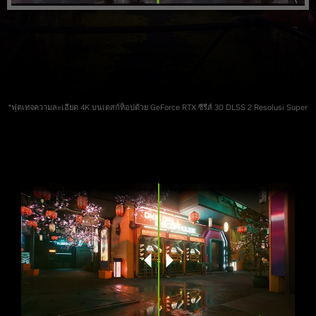
*ฟุตเทจความละเอียด 4K บนเดสก์ท็อปด้วย GeForce RTX ซีรีส์ 30 DLSS 2 Resolusi Super