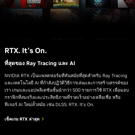
RTX. It’s On.
ที่สุดของ Ray Tracing และ AI
NVIDIA RTX เป็นแพลตฟอร์มที่ทันสมัยที่สุดสำหรับ Ray Tracing
Returnal
และเทคโนโลยี AI ที่กำลังปฏิวัติวิธีการเล่นและการสร้างสรรค์ของ
เรา เกมและแอปพลิเคชันชั้นนำกว่า 500 รายการใช้ RTX เพื่อมอบ
กราฟิกที่สมจริงและประสิทธิภาพที่รวดเร็วอย่างเหลือเชื่อ หรือ
ฟีเจอร์ AI ใหม่ล้ำสมัย เช่น DLSS. RTX. It’s On.
เช็คเกม RTX ล่าสุด