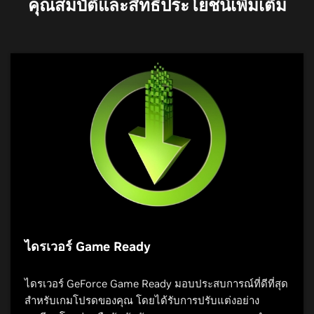
คุณสมบัติและสิทธิประโยชน์เพิ่มเติม
ตัวเข้ารหัส NVIDIA
NVIDIA Broadcast
NVIDIA Omniverse
The Dream Stream
โฮมสตูดิโอที่ขับเคลื่อน
เชื่อมต่อโลกแห่งความคิด
ด้วย AI ของคุณ
สร้างสรรค์ของคุณเข้ากับ
ดึงดูดความสนใจด้วยกราฟิกอันน่าทึ่งและ
จักรวาลแห่งความเป็นไป
การสตรีมสดที่ราบรื่นไม่มีสะดุด GeForce
แอป
NVIDIA Broadcast
จะเปลี่ยนทุกห้อง
ได้
RTX ซีรีส์ 40 ขับเคลื่อนโดย NVIDIA
ให้กลายเป็นโฮมสตูดิโอ ยกระดับการสตรี
Encoder (NVENC) รุ่นที่ 8 นำยุคใหม่ของ
มสด การแชทด้วยเสียง และการประชุม
NVIDIA Omniverse™
คือแพลตฟอร์มการ
การออกอากาศคุณภาพสูงพร้อมรองรับการ
ผ่านวิดีโอของคุณให้เหนือไปอีกขั้นด้วย
ทำงานร่วมกันในการออกแบบ 3 มิติ
เข้ารหัส AV1 รุ่นต่อไป ออกแบบมาเพื่อให้มี
เอฟเฟ็กต์อันทรงพลังของ AI เช่น การตัด
ภายในชุดเครื่องมือ
NVIDIA Studio
ประสิทธิภาพมากกว่า H.264 ปลดล็อกสตรี
เสียงรบกวน พื้นหลังเสมือนจริง และอีก
สำหรับครีเอเตอร์ สร้างขึ้นเพื่อเร่งกระแส
มที่ยอดเยี่ยมที่ความละเอียดสูงขึ้น
ไดรเวอร์ Game Ready
มากมาย
งาน รวมแอป และเครื่องมือเพื่อทำให้ไอ
นอกจากนี้ ยังเพิ่มประสิทธิภาพพิเศษเฉพาะ
เดียของคุณเป็นจริงอย่างรวดเร็ว
สำหรับแอปสตรีมมิงที่คุณชื่นชอบทุกแอป
ยกระดับการถ่ายทอดสดเสียงและวิดีโอของ
ไดรเวอร์ GeForce Game Ready มอบประสบการณ์ที่ดีที่สุด
คุณ
เพื่อมอบประสบการณ์ที่ดีที่สุดให้กับผู้ชม
สำหรับเกมโปรดของคุณ โดยได้รับการปรับแต่งอย่าง
ดูอนาคตของการออกแบบ 3 มิติ
ของคุณในทุกครั้ง