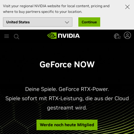
Visit your regional NVIDIA website for local content, pricing and
where to buy partners specific to your location.
Continue
Skip
to
AT
main
content
GeForce NOW
Deine Spiele. GeForce RTX-Power.
Spiele sofort mit RTX-Leistung, die aus der Cloud
gestreamt wird.
Werde noch heute Mitglied