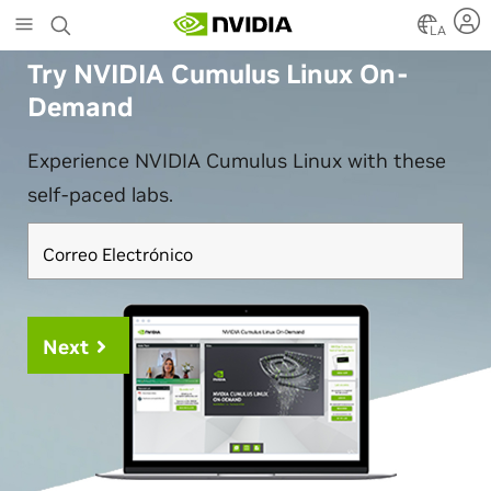
Skip
LA
to
main
Try NVIDIA Cumulus Linux On-
content
Demand
Experience NVIDIA Cumulus Linux with these
self-paced labs.
Correo Electrónico
Next