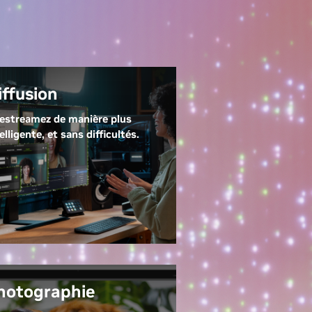
iffusion
vestreamez de manière plus
elligente, et sans difficultés.
encodeur exclusif de NVIDIA
VENC) alimente vos
plications de streaming
éférées en vous offrant une
lité vidéo et des
rformances inégalées.
IDIA Broadcast transforme
importe quel espace en studio
hotographie
sonnel grâce à des effets d'IA