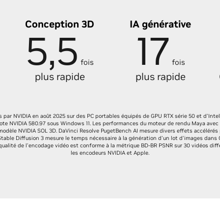
Conception 3D
IA générative
5,5
17
fois
fois
plus rapide
plus rapide
 par NVIDIA en août 2025 sur des PC portables équipés de GPU RTX série 50 et d'Intel
ote NVIDIA 580.97 sous Windows 11. Les performances du moteur de rendu Maya avec Ar
odèle NVIDIA SOL 3D. DaVinci Resolve PugetBench AI mesure divers effets accélérés 
 Stable Diffusion 3 mesure le temps nécessaire à la génération d'un lot d'images dans
 qualité de l'encodage vidéo est conforme à la métrique BD-BR PSNR sur 30 vidéos di
les encodeurs NVIDIA et Apple.