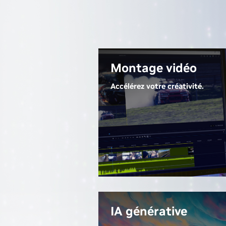
Montage vidéo
Accélérez votre créativité.
Grâce aux
GPU GeForce RTX
série 50
, travaillez facilement
avec de la vidéo 4:2:2, sans avoir
besoin de proxies. Les décodeur
NVIDIA vous permettent
d'apporter directement des
modifications, les cœurs Tensor
accélèrent les effets optimisés
par l'IA et jusqu'à trois encodeur
IA générative
dédiés procèdent à l'exportation