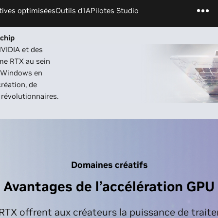
tives optimisées
Outils d'IA
Pilotes Studio
chip
NVIDIA et des
rme RTX au sein
C Windows en
réation, de
révolutionnaires.
Domaines créatifs
Avantages de l’accélération GPU
TX offrent aux créateurs la puissance de traite