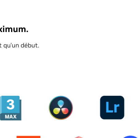
aximum.
st qu'un début.