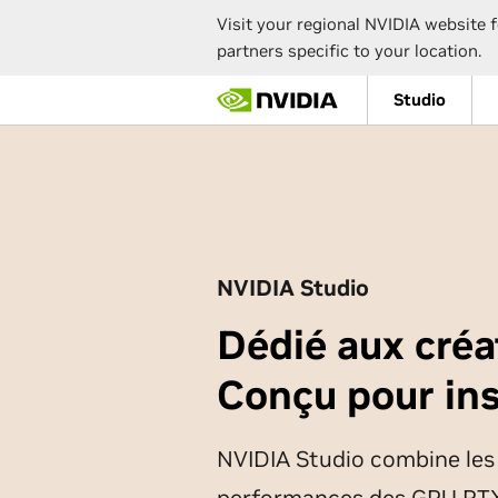
Visit your regional NVIDIA website f
partners specific to your location.
Skip
Studio
to
main
content
NVIDIA Studio
Dédié aux créa
Conçu pour ins
NVIDIA Studio combine les
performances des GPU RTX