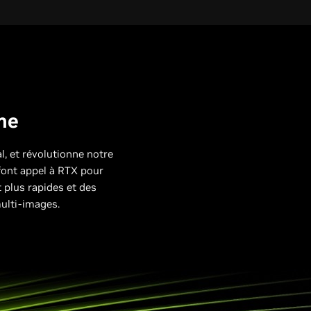
sme
, et révolutionne notre
 font appel à RTX pour
plus rapides et des
multi-images.
éries 40 et 50 ;
 Forbidden West
es séries 40 et
es séries 40 et