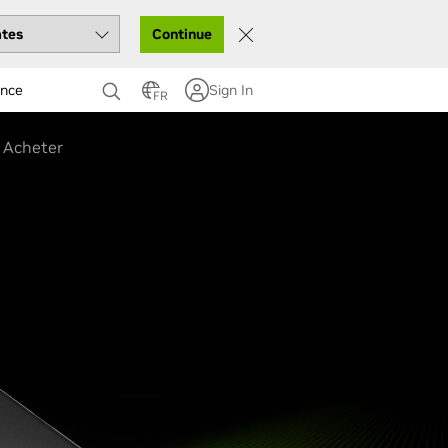
Continue
ance
Sign In
FR
Acheter