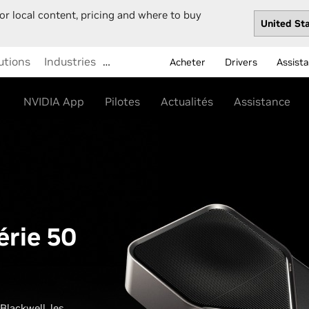
or local content, pricing and where to buy
utions
Industries
…
Acheter
Drivers
Assist
NVIDIA App
Pilotes
Actualités
Assistance
érie 50
Blackwell, les