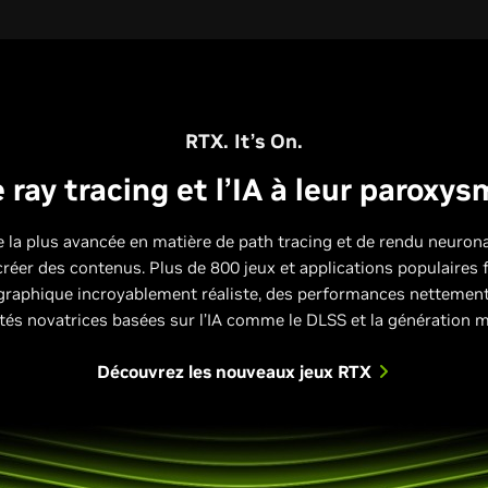
RTX. It’s On.
 ray tracing et l’IA à leur paroxy
 la plus avancée en matière de path tracing et de rendu neuronal
créer des contenus. Plus de 800 jeux et applications populaires
graphique incroyablement réaliste, des performances nettement 
tés novatrices basées sur l’IA comme le DLSS et la génération 
Découvrez les nouveaux jeux RTX
Performances relatives
Performances relatives
Performances relatives
maximaux, Super Résolution DLSS (qualité) et Reconstruction de rayons DLSS sur les s
Performances relatives vs RTX 3060
Performances relatives vs RTX 3060 Ti
Performances relatives
mages sur les séries 40. Génération multi-images (mode 4x) sur les séries 50. Horizon
prend en charge le DLSS 3.
res maximaux, Super Résolution DLSS (qualité) et Reconstruction de rayons DLSS sur l
res maximaux, Super Résolution DLSS (qualité) et Reconstruction de rayons DLSS sur l