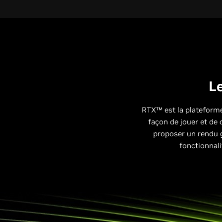
Le
RTX™ est la plateforme
façon de jouer et de 
proposer un rendu 
fonctionnali
4K, paramètres 
génération d'i
1440p, paramèt
1440p, paramèt