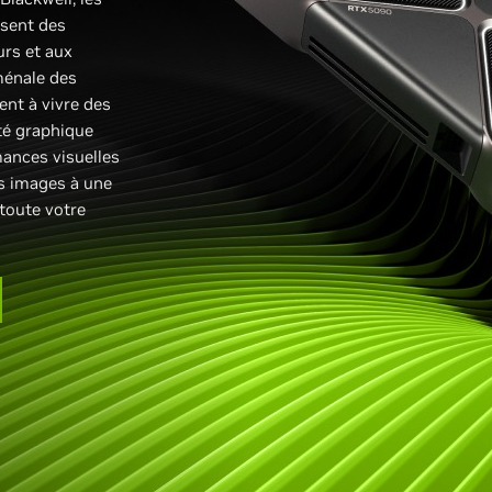
sent des
urs et aux
ménale des
ent à vivre des
ité graphique
mances visuelles
es images à une
toute votre