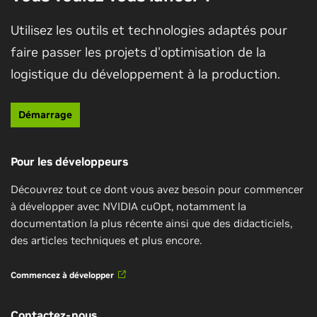
Utilisez les outils et technologies adaptés pour
faire passer les projets d'optimisation de la
logistique du développement à la production.
Accélérer l'optimisation du portefeuille
Record mondial de l'optimisation des
itinéraires avec NVIDIA cuOpt
Découvrez comment accélérer l'optimisation de votre
Démarrage
Découvrez comment les entreprises gagnent en
portefeuille avec des GPU, optimiser les compromis
efficacité, réduisent leurs coûts et améliorent la
entre risques et le rendement, et transformer les
Pour les développeurs
satisfaction de leurs clients grâce à l'optimisation
algorithmes de traitement parallèle avec cuOpt.
des itinéraires en temps réel.
Découvrez des exemples concrets et comparez les
Découvrez tout ce dont vous avez besoin pour commencer
performances des CPU par rapport à celles des GPU
à développer avec NVIDIA cuOpt, notamment la
sur des applications financières.
Visionner
documentation la plus récente ainsi que des didacticiels,
des articles techniques et plus encore.
Suivre cette session à la demande
Commencez à développer
Contactez-nous