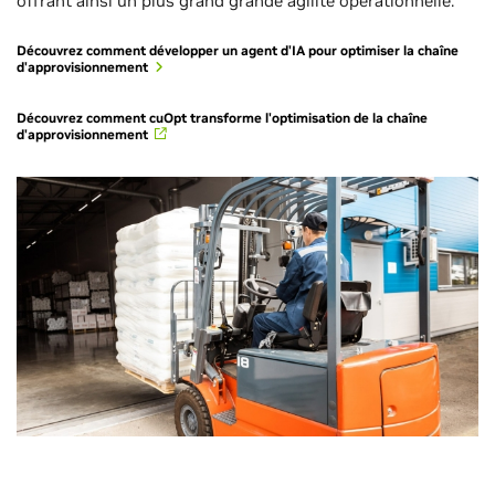
offrant ainsi un plus grand grande agilité opérationnelle.
Découvrez comment développer un agent d'IA pour optimiser la chaîne
d'approvisionnement
Découvrez comment cuOpt transforme l'optimisation de la chaîne
d'approvisionnement
Gestion de parc
Logistique du dernier kilomètre
Répartition de terrain
Optimisation de la planification des tâches
Optimisation du portefeuille