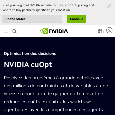
Visit your regional NVIDIA website for local content, pricing and
where to buy partners specific to your location.
Continue
Skip
to
FR
main
content
Optimisation des décisions
NVIDIA cuOpt
Résolvez des problèmes à grande échelle avec
des millions de contraintes et de variables à une
vitesse record, afin de gagner du temps et de
réduire les coûts. Exploitez les workflows
agentiques avec les compétences des agents