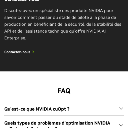
Discutez avec un spécialiste des produits NVIDIA pour
savoir comment passer du stade de pilote à la phase de
production en bénéficiant de la sécurité, de la stabilité des
API et de l'assistance technique qu'offre
NVIDIA AI
Enterprise
.
Contactez-nous
Combiner l'IA en temps réel avec les
jumeaux numériques
Utilisez un service Cloud d'optimisation
d'itinéraires pour améliorer l'efficacité et
Découvrez comment NVIDIA
Metropolis
,
réduire les coûts
Omniverse™
, cuOpt et
Isaac™
permettent
FAQ
d'automatiser de bout en bout des espaces de co-
Dans cet atelier pratique, vous allez apprendre à
robots complexes, et de révolutionner ainsi la
utiliser le service Cloud NVIDIA cuOpt pour optimiser
logistique grâce à l'IA en temps réel et aux jumeaux
Qu'est-ce que NVIDIA cuOpt ?
les itinéraires de diverses flottes de véhicules et
numériques.
améliorer les livraisons, les ramassages, l'affectation
NVIDIA cuOpt est un moteur open source accéléré par GPU
Quels types de problèmes d'optimisation NVIDIA
de missions et l'efficacité logistique globale.
Visionner