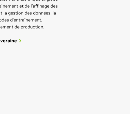
architectures de traitement
qu
raînement et de l'affinage des
des capteurs
 la gestion des données, la
hodes d'entraînement,
oiement de production.
uveraine