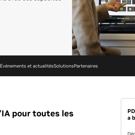
Événements et actualités
Solutions
Partenaires
PD
’IA pour toutes les
a 
Déc