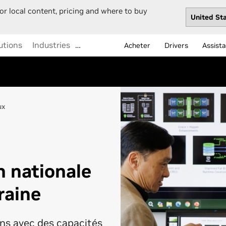
or local content, pricing and where to buy
utions
Industries
…
Acheter
Drivers
Assist
ux
n nationale
raine
ons avec des capacités