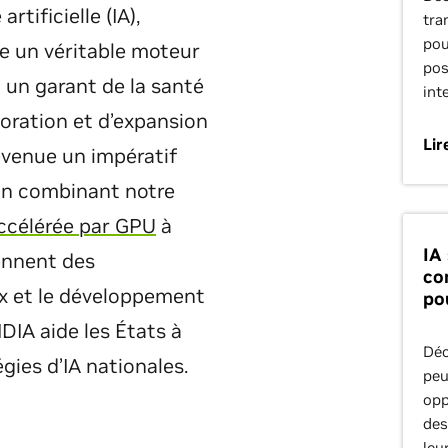
artificielle (IA),
tra
pou
e un véritable moteur
pos
un garant de la santé
int
ioration et d’expansion
Lir
evenue un impératif
 En combinant notre
ccélérée par GPU
à
IA
ennent des
co
x et le développement
po
DIA aide les États à
Déc
gies d’IA nationales.
peu
opp
des
leu