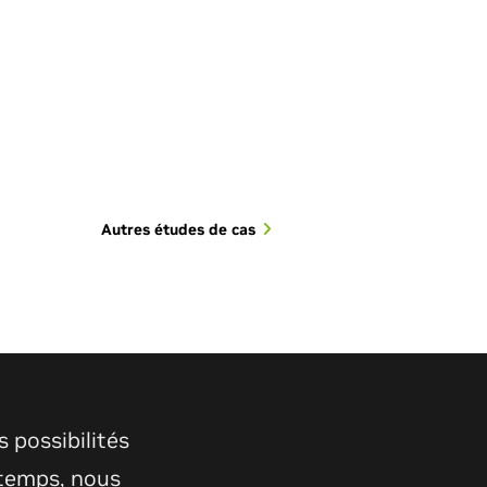
Autres études de cas
t des maladies,
s possibilités
nt de domaines où
 temps, nous