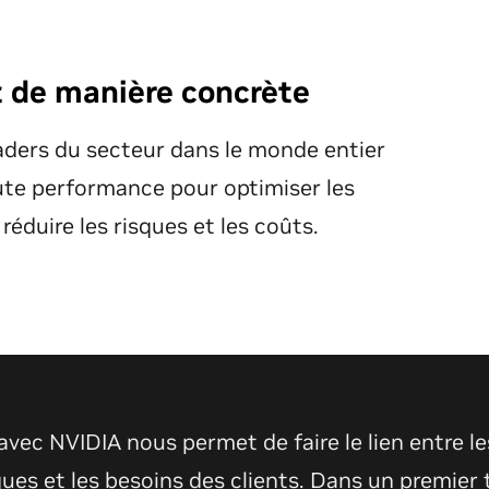
t de manière concrète
ders du secteur dans le monde entier
haute performance pour optimiser les
réduire les risques et les coûts.
e pharmaceutique, le diagnostic et le traitemen
 avec NVIDIA nous permet de faire le lien entre le
fis complexes des sciences de la vie, sont auta
ues et les besoins des clients. Dans un premier