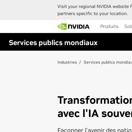
Visit your regional NVIDIA website f
partners specific to your location.
Skip
Produits
Sol
to
main
content
Services publics mondiaux
Industries
Services publics mondia
Transformatio
avec l'IA souve
Façonner l'avenir des nati