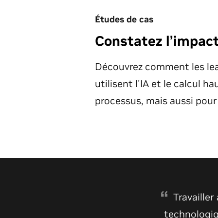
Études de cas
Constatez l’impac
Découvrez comment les lea
utilisent l'IA et le calcul 
processus, mais aussi pour 
La recherch
Travailler
ainsi que les dé
technologiq