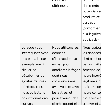
connexion
pour trouver
ultérieure.
des clients
potentiels à n
produits et
services
(conforméme
à la législation
applicable).
Lorsque vous
Nous utilisons les
Nous traitons
interagissez avec
données
les données
nos e-mails (par
d’interaction par
d’interaction
exemple, ouvrir,
e-mail pour
par e-mail en
cliquer, se
améliorer la façon
fonction de
désabonner ou
dont nous
notre intérêt
ajouter d’autres
communiquons
légitime à cré
bénéficiaires),
avec vous et avec
et à améliorer
nous collectons
les autres, et
notre contenu
des informations
pour trouver des
mais aussi à
sur vos
clients potentiels.
trouver et à