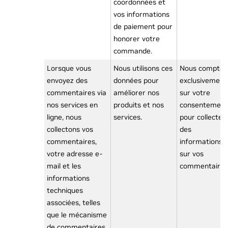
coordonnées et
vos informations
de paiement pour
honorer votre
commande.
Lorsque vous
Nous utilisons ces
Nous compton
envoyez des
données pour
exclusivement
commentaires via
améliorer nos
sur votre
nos services en
produits et nos
consentement
ligne, nous
services.
pour collecter
collectons vos
des
commentaires,
informations
votre adresse e-
sur vos
mail et les
commentaires
informations
techniques
associées, telles
que le mécanisme
de commentaires