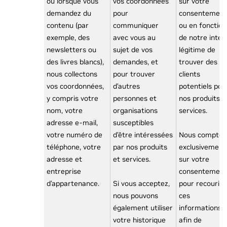
ou lorsque vous
vos coordonnées
sur votre
demandez du
pour
consentement
contenu (par
communiquer
ou en fonction
exemple, des
avec vous au
de notre intér
newsletters ou
sujet de vos
légitime de
des livres blancs),
demandes, et
trouver des
nous collectons
pour trouver
clients
vos coordonnées,
d’autres
potentiels pou
y compris votre
personnes et
nos produits e
nom, votre
organisations
services.
adresse e-mail,
susceptibles
votre numéro de
d’être intéressées
Nous compton
téléphone, votre
par nos produits
exclusivement
adresse et
et services.
sur votre
entreprise
consentement
d’appartenance.
Si vous acceptez,
pour recourir 
nous pouvons
ces
également utiliser
informations
votre historique
afin de