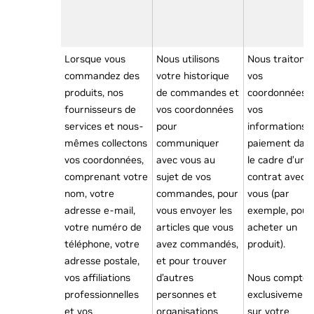
Lorsque vous
Nous utilisons
Nous traitons
commandez des
votre historique
vos
produits, nos
de commandes et
coordonnées e
fournisseurs de
vos coordonnées
vos
services et nous-
pour
informations 
mêmes collectons
communiquer
paiement dan
vos coordonnées,
avec vous au
le cadre d’un
comprenant votre
sujet de vos
contrat avec
nom, votre
commandes, pour
vous (par
adresse e-mail,
vous envoyer les
exemple, pour
votre numéro de
articles que vous
acheter un
téléphone, votre
avez commandés,
produit).
adresse postale,
et pour trouver
vos affiliations
d’autres
Nous compton
professionnelles
personnes et
exclusivement
et vos
organisations
sur votre