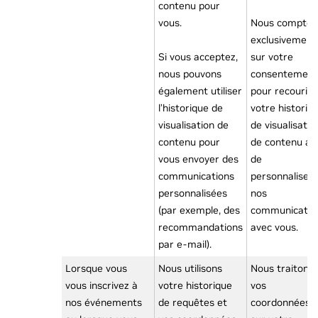
contenu pour
vous.
Nous compton
exclusivement
Si vous acceptez,
sur votre
nous pouvons
consentement
également utiliser
pour recourir 
l’historique de
votre historiq
visualisation de
de visualisatio
contenu pour
de contenu af
vous envoyer des
de
communications
personnaliser
personnalisées
nos
(par exemple, des
communicatio
recommandations
avec vous.
par e-mail).
Lorsque vous
Nous utilisons
Nous traitons
vous inscrivez à
votre historique
vos
nos événements
de requêtes et
coordonnées