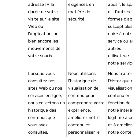
adresse IP, la
exigences en
abusif, le spa
durée de votre
matière de
et d'autres
visite sur le site
sécurité.
formes d'abus
Web ou
susceptibles d
l'application, ou
nuire à notre
bien encore les
service ou aux
mouvements de
autres
votre souris.
utilisateurs de
notre service.
Lorsque vous
Nous utilisons
Nous traitons
consultez nos
l’historique de
l’historique de
sites Web ou nos
visualisation de
visualisation d
services en ligne,
contenu pour
contenu en
nous collectons un
comprendre votre
fonction de
historique des
expérience,
notre intérêt
contenus que
améliorer notre
légitime à cré
vous avez
contenu et
et à améliorer
consultés.
personnaliser le
notre contenu