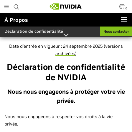
Skip
to
FR
main
À Propos
content
Déclaration de confidentialité
Nous contacter
Date d'entrée en vigueur : 24 septembre 2025 (
versions
archivées
)
Déclaration de confidentialité
de NVIDIA
Nous nous engageons à protéger votre vie
privée.
Nous nous engageons à respecter vos droits à la vie
privée.