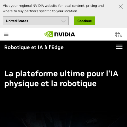
Visit your regional NVIDIA website for local content, pricing and
where to buy partners specific to your location.
Continue
Skip
to
FR
main
Robotique et IA à l'Edge
content
La plateforme ultime pour l'IA
physique et la robotique