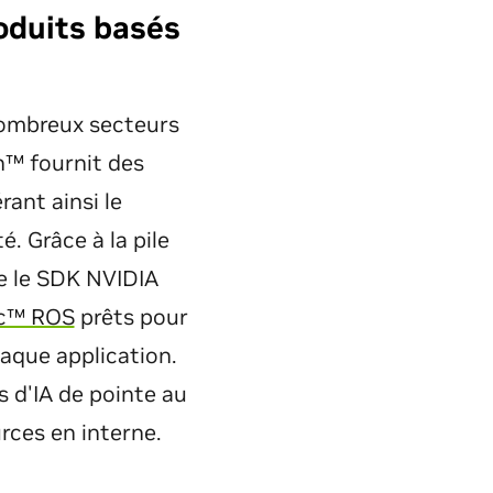
oduits basés
e nombreux secteurs
n™ fournit des
rant ainsi le
. Grâce à la pile
se le SDK NVIDIA
ac™ ROS
prêts pour
haque application.
 d'IA de pointe au
rces en interne.