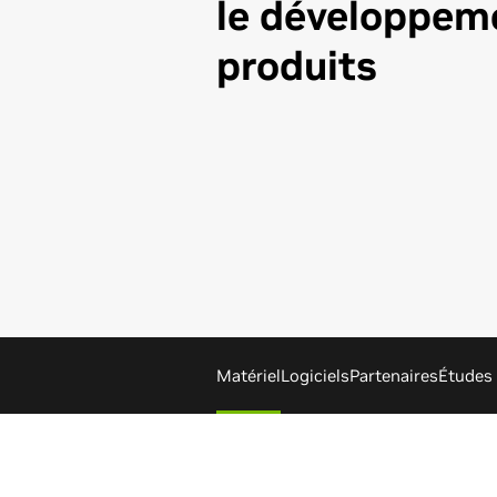
le développem
produits
Matériel
Logiciels
Partenaires
Études 