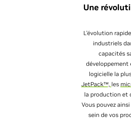
Une révolut
L’évolution rapide
industriels d
capacités sa
développement et
logicielle la p
JetPack™,
les
mic
la production et 
Vous pouvez ainsi
sein de vos pro