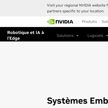
Visit your regional NVIDIA website f
partners specific to your location.
Skip
Produits
Sol
to
main
Robotique et IA à
content
Solutions
Logiciels
l'Edge
Systèmes Emb