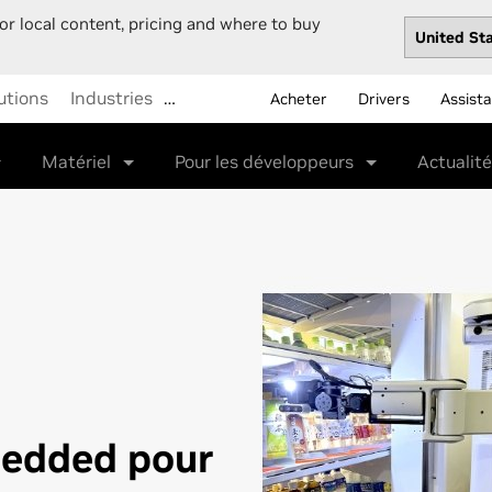
or local content, pricing and where to buy
utions
Industries
…
Acheter
Drivers
Assist
Matériel
Pour les développeurs
Actualit
edded pour