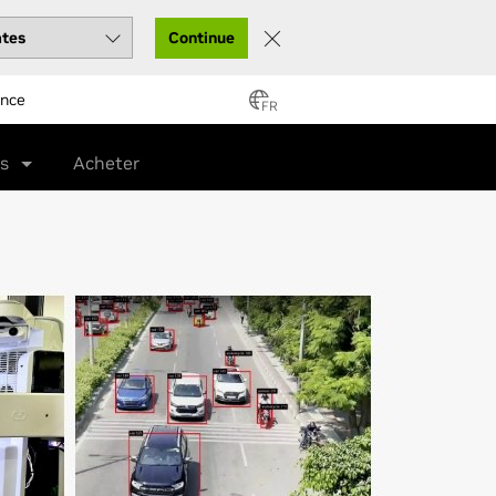
Continue
ance
FR
és
Acheter