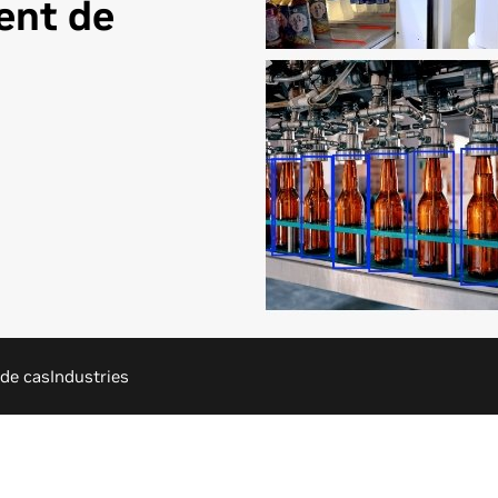
ent de
de cas
Industries