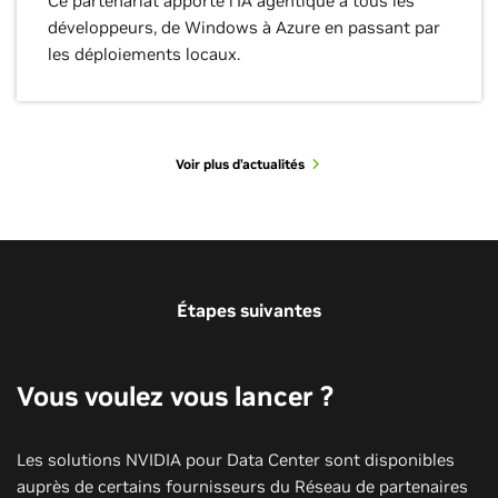
Ce partenariat apporte l'IA agentique à tous les
développeurs, de Windows à Azure en passant par
les déploiements locaux.
Voir plus d’actualités
Voir d'autres cas d’utilisation
Voir d’autres études de cas
Voir d’autres sessions
Étapes suivantes
Vous voulez vous lancer ?
Les solutions NVIDIA pour Data Center sont disponibles
auprès de certains fournisseurs du Réseau de partenaires