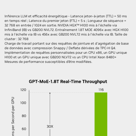
Inférence LLM et efficacité énergétique - Latence jeton-à-jeton (TTL) = 50 ms
en temps réel ; Latence du premier jeton (FTL) = 5 s ; Longueur de séquence =
32 768 en entrée / 1024 en sortie. NVIDIA HGX™ H100 mis à l'échelle via
InfiniBand (IB) vs GB200 NVL72. Entraînement 1.8T MOE 4096x avec HGX H100
mis à l'échelle via IB vs 456x avec GB200 NVL72 mis à l'échelle via IB. Taille de
cluster : 32 768
Charge de travail portant sur des requêtes de jointure et d'agrégation de base
de données avec compression Snappy / Deflate dérivées de TPC-H Q4.
Implémentation de requêtes personnalisées pour un CPU x86, un GPU unique
H100 et un GPU unique avec GB200 NLV72 vs un CPU Intel Xeon 8480+
Mesures de performance susceptibles d’être modifiées.