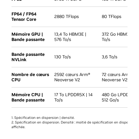
FP64 / FP64
2880 TFlops
80 TFlops
Tensor Core
Mémoire GPU |
13,4 To HBM3E |
372 Go HBM3E | 1
Bande passante
576 To/s
To/s
Bande passante
130 To/s
3,6 To/s
NVLink
Nombre de cœurs
2592 cœurs Arm®
72 cœurs Arm
CPU
Neoverse V2
Neoverse V2
Mémoire CPU |
17 To LPDDR5X | 14
480 Go LPDDR5X 
Bande passante
To/s
512 Go/s
1. Spécification en dispersion | densité.
2. Spécification en dispersion. Densité : moitié de spécification en dispersion
affichée.