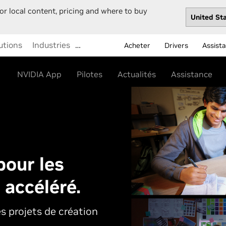
or local content, pricing and where to buy
utions
Industries
…
Acheter
Drivers
Assist
NVIDIA App
Pilotes
Actualités
Assistance
our les
 accéléré.
es projets de création