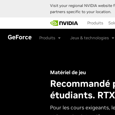
Visit your regional NVIDIA website f
partners specific to your location.
Skip
Produits
Sol
to
main
content
GeForce
Produits
Jeux & technologies
Matériel de jeu
Recommandé p
étudiants. RTX
Pour les cours exigeants, l