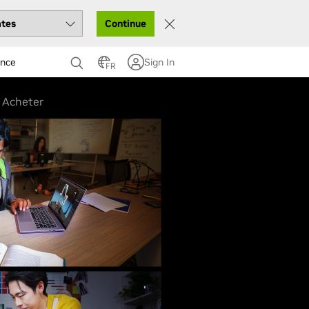
Continue
ance
Sign In
FR
Acheter