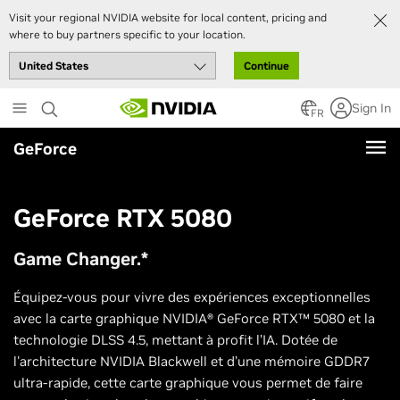
Visit your regional NVIDIA website for local content, pricing and
where to buy partners specific to your location.
Continue
Skip
Sign In
to
FR
main
GeForce
content
GeForce RTX 5080
Game Changer.*
Équipez-vous pour vivre des expériences exceptionnelles
avec la carte graphique NVIDIA® GeForce RTX™ 5080 et la
technologie DLSS 4.5, mettant à profit l’IA. Dotée de
l'architecture NVIDIA Blackwell et d’une mémoire GDDR7
ultra-rapide, cette carte graphique vous permet de faire