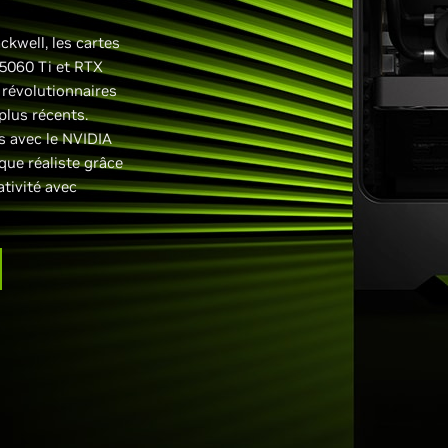
ckwell, les cartes
5060 Ti et RTX
 révolutionnaires
 plus récents.
s avec le NVIDIA
que réaliste grâce
ativité avec