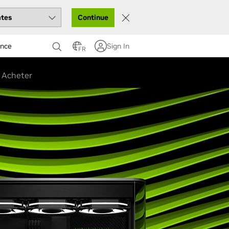
Continue
ance
Sign In
FR
Acheter