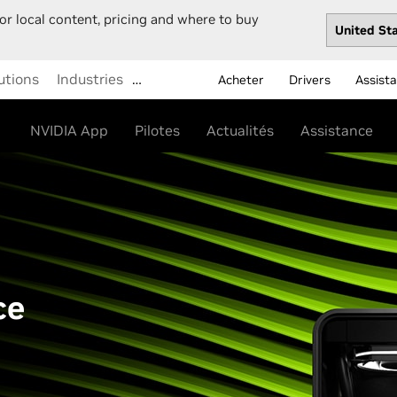
or local content, pricing and where to buy
utions
Industries
…
Acheter
Drivers
Assist
NVIDIA App
Pilotes
Actualités
Assistance
ce