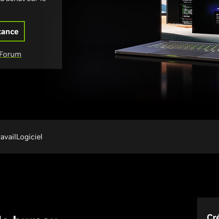
tance
Forum
avail
Logiciel
Cr