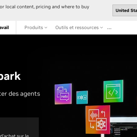
or local content, pricing and where to buy
…
avail
Produits
Outils et ressources
park
ter des agents
d'achat sur le