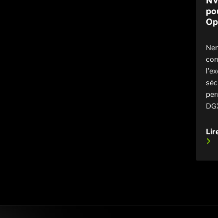
NV
po
Op
Nem
con
l'e
séc
per
DGX
Lir