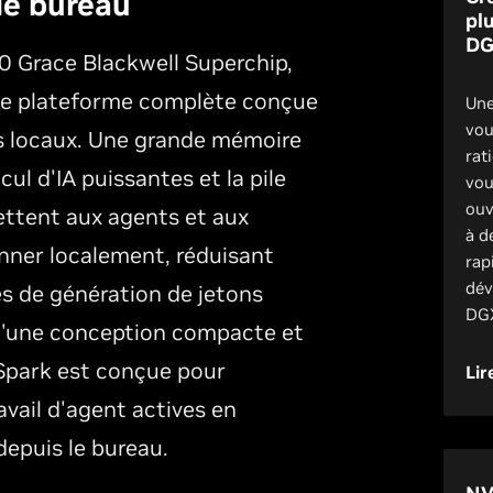
de bureau
pl
DG
0 Grace Blackwell Superchip,
e plateforme complète conçue
Une
vou
s locaux. Une grande mémoire
rat
cul d'IA puissantes et la pile
vou
ouv
mettent aux agents et aux
à d
nner localement, réduisant
rap
dév
es de génération de jetons
DGX
 d'une conception compacte et
Spark est conçue pour
Lir
vail d'agent actives en
epuis le bureau.