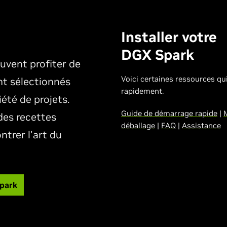
Installer votre
DGX Spark
vent profiter de
Voici certaines ressources qui
t sélectionnés
rapidement.
été de projets.
Guide de démarrage rapide
|
M
es recettes
déballage
|
FAQ
|
Assistance
trer l'art du
Spark