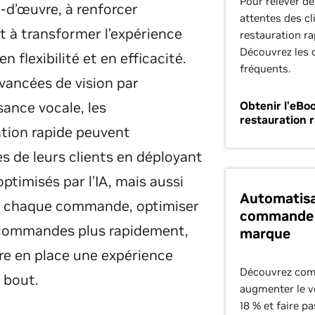
Pour relever d
n-d’œuvre, à renforcer
attentes des cl
et à transformer l’expérience
restauration ra
Découvrez les c
n flexibilité et en efficacité.
fréquents.
vancées de vision par
sance vocale, les
Obtenir l'eBoo
restauration 
ation rapide peuvent
 de leurs clients en déployant
ptimisés par l’IA, mais aussi
Automatisat
 de chaque commande, optimiser
commande a
es commandes plus rapidement,
marque
re en place une expérience
Découvrez com
 bout.
augmenter le 
18 % et faire p