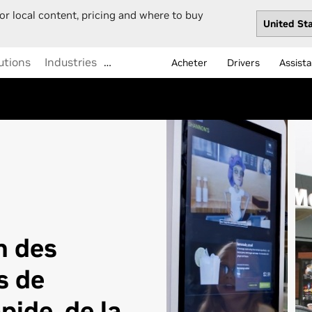
or local content, pricing and where to buy
utions
Industries
…
Acheter
Drivers
Assist
n des
s de
pide, de la