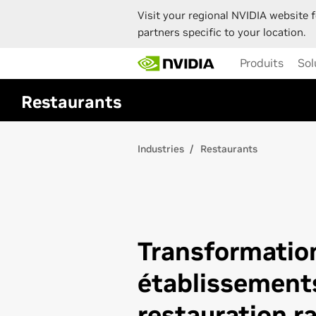
Visit your regional NVIDIA website f
partners specific to your location.
Skip
Produits
Sol
to
main
content
Restaurants
Industries
Restaurants
Transformatio
établissement
restauration ra