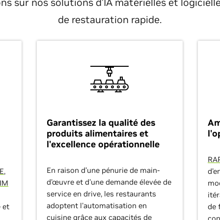
s sur nos solutions d’IA matérielles et logiciel
de restauration rapide.
Garantissez la qualité des
Am
produits alimentaires et
l'
l'excellence opérationnelle
RA
En raison d’une pénurie de main-
E
,
d’e
d’œuvre et d'une demande élevée de
NIM
mod
service en drive, les restaurants
ité
adoptent l'automatisation en
 et
de 
cuisine grâce aux capacités de
.
con