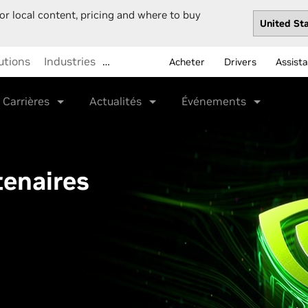
or local content, pricing and where to buy
utions
Industries
…
Acheter
Drivers
Assist
Carrières
Actualités
Événements
tenaires