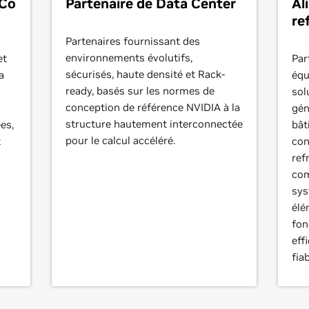
/Co
Partenaire de Data Center
Al
re
Partenaires fournissant des
environnements évolutifs,
et
Par
sécurisés, haute densité et Rack-
a
équ
ready, basés sur les normes de
sol
conception de référence NVIDIA à la
gén
structure hautement interconnectée
es,
bât
pour le calcul accéléré.
t
con
ref
com
sys
élé
fon
eff
fiab