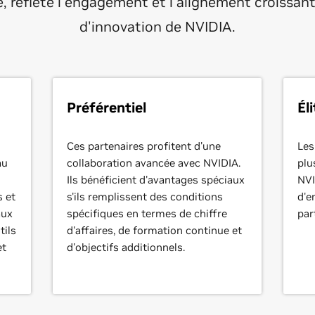
e, reflète l'engagement et l'alignement croissan
d'innovation de NVIDIA.
Préférentiel
Él
Ces partenaires profitent d'une
Les
au
collaboration avancée avec NVIDIA.
plu
Ils bénéficient d'avantages spéciaux
NVI
s et
s'ils remplissent des conditions
d'e
aux
spécifiques en termes de chiffre
par
tils
d'affaires, de formation continue et
et
d'objectifs additionnels.