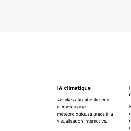
Articles sur le HPC
IA climatique
Accélérez les simulations
climatiques et
July 27, 2026
o
météorologiques grâce à la
visualisation interactive.
NVIDIA Ising Enables Ful
Automated Quantum