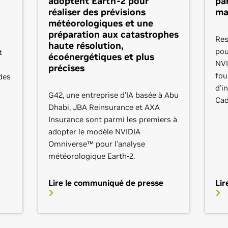
adoptent Earth-2 pour
pa
réaliser des prévisions
ma
météorologiques et une
préparation aux catastrophes
Res
haute résolution,
pou
t
écoénergétiques et plus
NVI
précises
fou
des
d'i
G42, une entreprise d'IA basée à Abu
Cad
Dhabi, JBA Reinsurance et AXA
Insurance sont parmi les premiers à
adopter le modèle NVIDIA
Omniverse™ pour l'analyse
météorologique Earth-2.
Lire le communiqué de presse
Lir