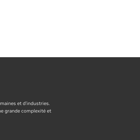
ror Rates by Over 300x
ful quantum computers will
uire fault tolerant logical
rations. Researchers are
ively exploring many different
ntum error correction (QEC)
des…
aines et d’industries.
e grande complexité et