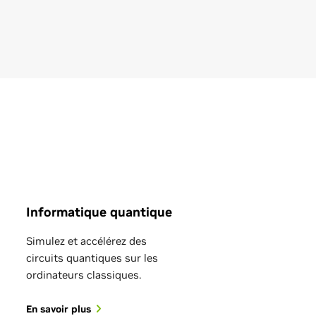
Voir tous les articles
techniques
Voir toute
l&#39;actualité sur le
sujet
Informatique quantique
Simulez et accélérez des
circuits quantiques sur les
y 13, 2026
ordinateurs classiques.
IDIA Ising Decoding
En savoir plus
ts Color Code Logical