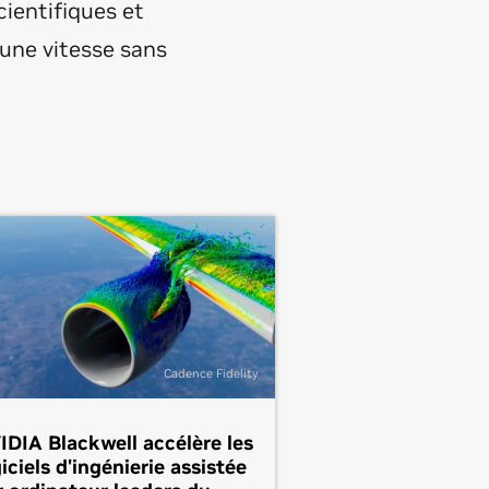
ientifiques et
 une vitesse sans
Cadence Fidelity
IDIA Blackwell accélère les
iciels d'ingénierie assistée