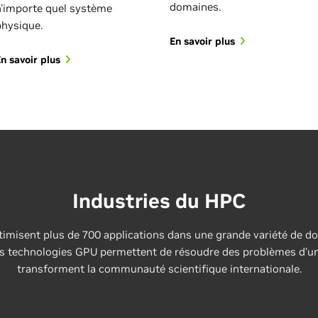
domaines.
n'importe quel système
ith
Single-Thread
Er
physique.
Performance in Agentic AI
En savoir plus
Use
n savoir plus
req
Agentic AI shifts more of the
ope
critical execution path onto the
act
CPU. Agents operate in
qua
sandboxes to execute code,
co
invoke tools, retrieve context…
rom
Industries du HPC
imisent plus de 700 applications dans une grande variété de dom
 technologies GPU permettent de résoudre des problèmes d’un
transforment la communauté scientifique internationale.