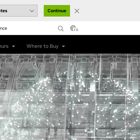
Continue
ance
FR
eurs
Where to Buy