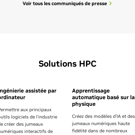
Voir tous les communiqués de presse
Solutions HPC
Ingénierie assistée par
Apprentissage
ordinateur
automatique basé sur la
physique
Permettre aux principaux
July 21, 2026
Jul
Créez des modèles d'IA et des
utils logiciels de l'industrie
jumeaux numériques haute
de créer des jumeaux
ly
NVIDIA Vera CPU: Olympus
NV
fidélité dans de nombreux
numériques interactifs de
Cores Built for Maximum
Cu