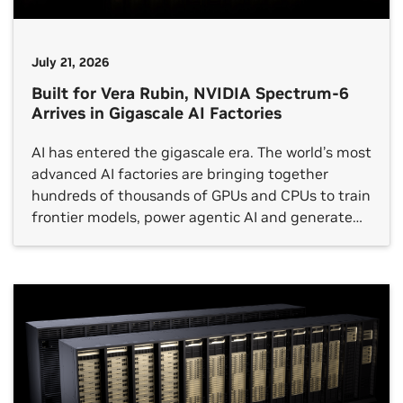
July 21, 2026
Built for Vera Rubin, NVIDIA Spectrum-6
Arrives in Gigascale AI Factories
AI has entered the gigascale era. The world’s most
advanced AI factories are bringing together
hundreds of thousands of GPUs and CPUs to train
frontier models, power agentic AI and generate
intelligence at unprecedented scale. At this level,
networking becomes a critical computing power
multiplier in driving token generation. Marking a
networking milestone, NVIDIA Spectrum-6 […]