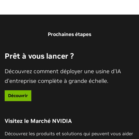
Voir toutes les sessions
Prochaines étapes
Prêt à vous lancer ?
Découvrez comment déployer une usine d'IA
d'entreprise complète à grande échelle.
Usine d'IA pour la nouvelle révolution
Découvrir
industrielle
Découvrez comment les technologies NVIDIA sont
Visitez le Marché NVIDIA
utilisées pour développer les usines d'IA sur
lesquelles s'appuie la nouvelle ère du calcul accéléré
Découvrez les produits et solutions qui peuvent vous aider
et de l'IA générative en temps réel.