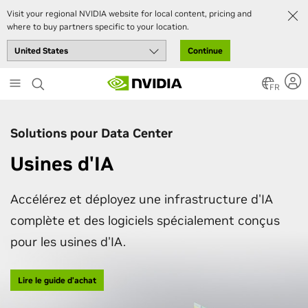
Visit your regional NVIDIA website for local content, pricing and
where to buy partners specific to your location.
Continue
Skip
to
FR
main
content
Solutions pour Data Center
Usines d'IA
Accélérez et déployez une infrastructure d'IA
complète et des logiciels spécialement conçus
pour les usines d'IA.
Lire le guide d'achat