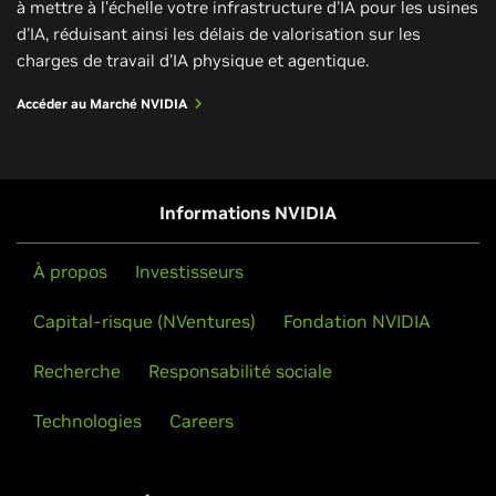
à mettre à l'échelle votre infrastructure d'IA pour les usines
d'IA, réduisant ainsi les délais de valorisation sur les
Regarder maintenant
charges de travail d'IA physique et agentique.
Accéder au Marché NVIDIA
Informations NVIDIA
À propos
Investisseurs
Capital-risque (NVentures)
Fondation NVIDIA
Recherche
Responsabilité sociale
Technologies
Careers
Développer des usines d'IA à l'échelle du
gigawatt grâce aux jumeaux numériques