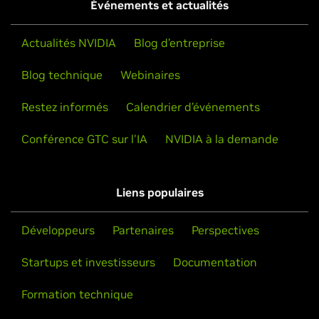
Événements et actualités
Découvrez comment le modèle NVIDIA Omniverse™
pour jumeaux numériques d'usines d'IA permet de
Actualités NVIDIA
Blog d’entreprise
concevoir et d'optimiser les datacenters, afin de
pérenniser les usines d'IA.
Blog technique
Webinaires
Regarder maintenant
Restez informés
Calendrier d’événements
Conférence GTC sur l'IA
NVIDIA à la demande
Liens populaires
Développeurs
Partenaires
Perspectives
Startups et investisseurs
Documentation
Formation technique