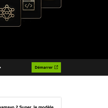
Démarrer
pamayo 2 Super, le modèle