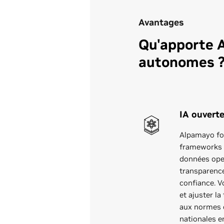
Avantages
Qu'apporte 
autonomes 
IA ouverte
Alpamayo fo
frameworks d
données open
transparence,
confiance. V
et ajuster l
aux normes 
nationales e