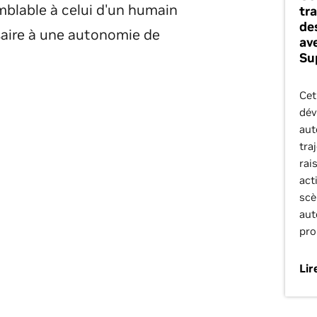
mblable à celui d'un humain
tr
de
saire à une autonomie de
av
Su
Cet
dév
aut
tra
rai
act
scè
aut
pro
Lir