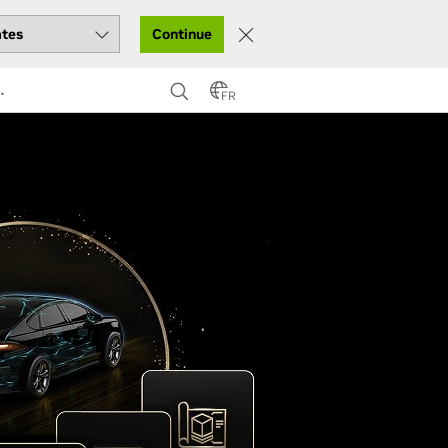
Continue
…
FR