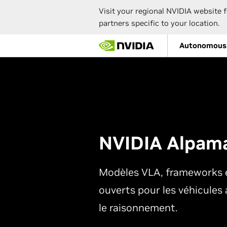
Visit your regional NVIDIA website f
partners specific to your location.
Skip
Autonomous 
to
main
content
NVIDIA Alpam
Modèles VLA, frameworks e
ouverts pour les véhicule
le raisonnement.