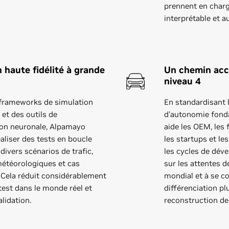
prennent en char
interprétable et a
 haute fidélité à grande
Un chemin accé
niveau 4
 frameworks de simulation
En standardisant
et des outils de
d'autonomie fon
ion neuronale, Alpamayo
aide les OEM, les 
aliser des tests en boucle
les startups et le
divers scénarios de trafic,
les cycles de déve
météorologiques et cas
sur les attentes d
n. Cela réduit considérablement
mondial et à se co
test dans le monde réel et
différenciation pl
alidation.
reconstruction de