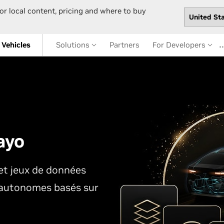
or local content, pricing and where to buy
Vehicles
Solutions
Partners
For Developers
ayo
t jeux de données
s autonomes basés sur