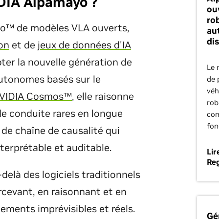
DIA Alpamayo ?
ou
ro
o™ de modèles VLA ouverts,
au
di
on
et de
jeux de données d'IA
oter la nouvelle génération de
Le 
autonomes basés sur le
de 
véh
VIDIA Cosmos™
, elle raisonne
rob
de conduite rares en longue
com
fon
 de chaîne de causalité qui
terprétable et auditable.
Lir
Reg
là des logiciels traditionnels
rcevant, en raisonnant et en
ements imprévisibles et réels.
Gé