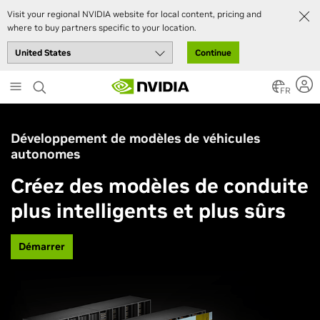
Visit your regional NVIDIA website for local content, pricing and
where to buy partners specific to your location.
Continue
Skip
to
FR
main
content
Développement de modèles de véhicules
autonomes
Créez des modèles de conduite
plus intelligents et plus sûrs
Démarrer