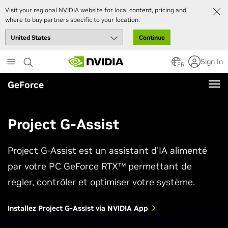
Visit your regional NVIDIA website for local content, pricing and
where to buy partners specific to your location.
Continue
Skip
Sign In
to
FR
main
GeForce
content
Project G-Assist
Project G-Assist est un assistant d'IA alimenté
par votre PC GeForce RTX™ permettant de
régler, contrôler et optimiser votre système.
Installez Project G-Assist via NVIDIA App