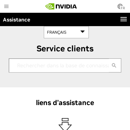
Skip
to
FR
main
Assistance
content
FRANÇAIS
Service clients
liens d’assistance