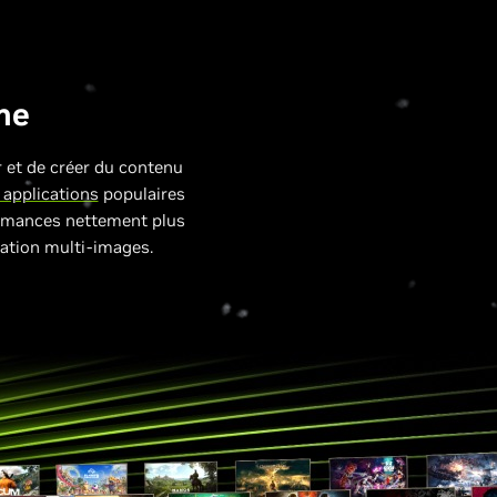
sme
r et de créer du contenu
 applications
populaires
ormances nettement plus
ration multi-images.
GPU série 30, 40
de la série 50.
xtures à 1 536,