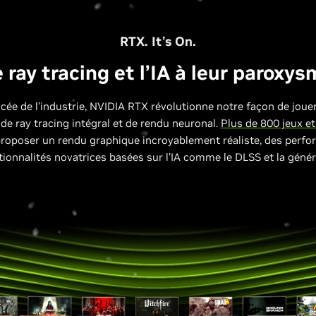
RTX. It’s On.
 ray tracing et l’IA à leur paroxy
cée de l’industrie, NVIDIA RTX révolutionne notre façon de joue
de ray tracing intégral et de rendu neuronal.
Plus de 800 jeux et
proposer un rendu graphique incroyablement réaliste, des perf
tionnalités novatrices basées sur l’IA comme le DLSS et la géné
Performances relatives par rapport au GPU RTX 3070 pour PC
portable
 GPU 100 W, 1440p, Super Résolution DLSS et reconstruction de rayons DLSS sur les 
ion d'images sur les GPU série 40. Génération multi-images (mode 4X) sur les modèles 
avec préréglage Ultra, DOOM: The Dark Ages avec préréglage Ultra et taille du pool de te
Borderlands 4 avec préréglage élevé.