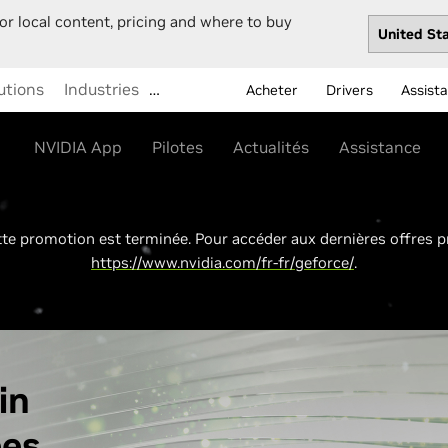
or local content, pricing and where to buy
utions
Industries
…
Acheter
Drivers
Assist
NVIDIA App
Pilotes
Actualités
Assistance
e promotion est terminée. Pour accéder aux dernières offres p
https://www.nvidia.com/fr-fr/geforce/
.
in
ées