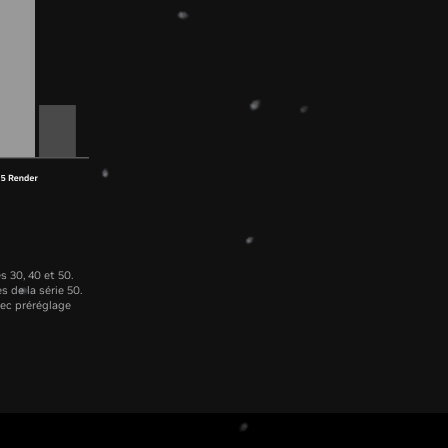
 30, 40 et 50.
 de la série 50.
vec préréglage
U