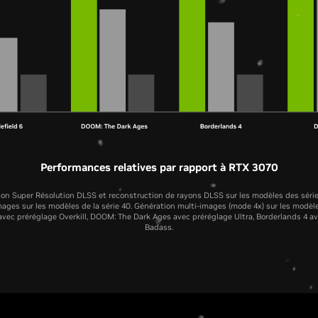
Performances relatives par rapport à RTX 3070
tion Super Résolution DLSS et reconstruction de rayons DLSS sur les modèles des séries
ages sur les modèles de la série 40. Génération multi-images (mode 4x) sur les modèles
 avec préréglage Overkill, DOOM: The Dark Ages avec préréglage Ultra, Borderlands 4 a
Badass.
RTX 5070 Laptop GPU
RTX 4070 Laptop GPU
RTX 3070 Laptop GP