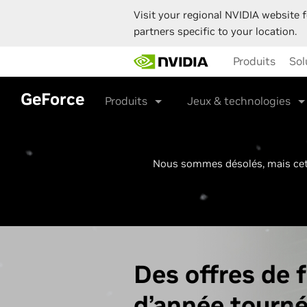
Visit your regional NVIDIA website f
partners specific to your location.
Skip
Produits
Sol
to
main
content
GeForce
Produits
Jeux & technologies
Nous sommes désolés, mais cett
Des offres de f
d’année tourn