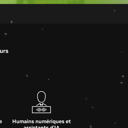
eurs
e
Humains numériques et
assistants d'IA