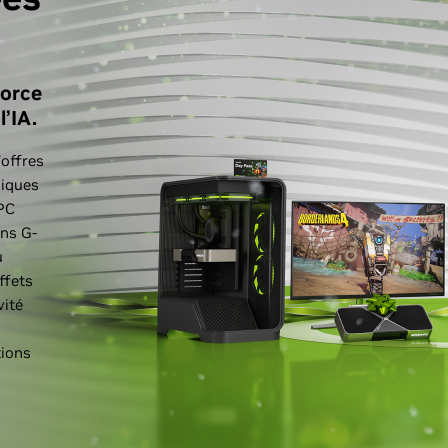
Force
l’IA.
'offres
hiques
 PC
ans G-
u
ffets
vité
tions