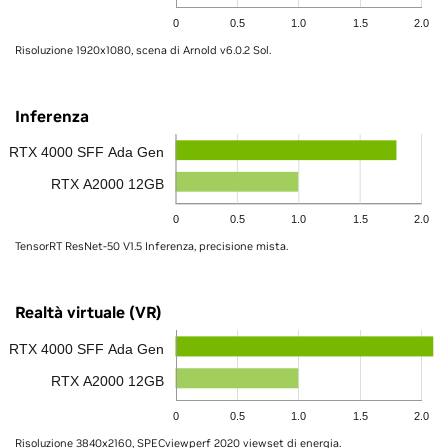
0
0.5
1.0
1.5
2.0
Risoluzione 1920x1080, scena di Arnold v6.0.2 Sol.
Inferenza
RTX 4000 SFF Ada Gen
RTX A2000 12GB
0
0.5
1.0
1.5
2.0
TensorRT ResNet-50 V1.5 Inferenza, precisione mista.
Realtà virtuale (VR)
RTX 4000 SFF Ada Gen
RTX A2000 12GB
0
0.5
1.0
1.5
2.0
Risoluzione 3840x2160, SPECviewperf 2020 viewset di energia.