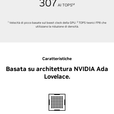
307
,
AI TOPS¹
²
1
2
Velocità di picco basate sul boost clock della GPU.
TOPS teorici FP8 che
utilizzano la riduzione di densità.
Caratteristiche
Basata su architettura NVIDIA Ada
Lovelace.