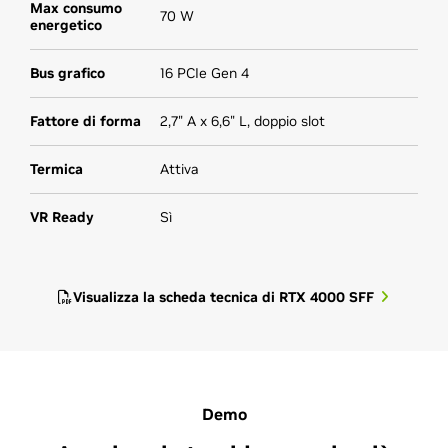
Max consumo
70 W
energetico
Bus grafico
16 PCIe Gen 4
Fattore di forma
2,7" A x 6,6" L, doppio slot
Termica
Attiva
VR Ready
Sì
Visualizza la scheda tecnica di RTX 4000 SFF
Demo