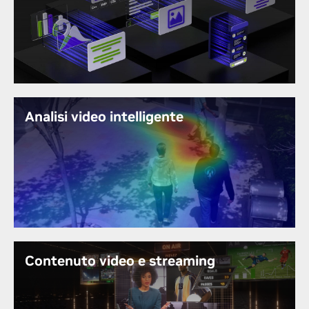
L'IA generativa
aiuta i professionisti a essere più
produttivi e a creare esperienze più coinvolgenti in
tutti i settori. RTX 4000 SFF accelera i carichi di
lavoro di IA ad alta intensità di calcolo, offrendo
prestazioni di inferenza 1,8 volte superiori rispetto
alla generazione precedente, per la rapida
generazione di immagini, video e risorse 3D di alta
Analisi video intelligente
qualità.
L'analisi video intelligente è un'applicazione
complessa per l'edge computing. La RTX 4000 SFF
Ada Generation può essere utilizzata per l'analisi
video in tempo reale in ambienti edge, come ad
esempio nelle città intelligenti o nei contesti di
vendita al dettaglio.
Contenuto video e streaming
Sperimenta una nuova era di creazione e streaming