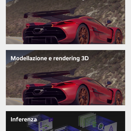
Sblocca il tuo potenziale creativo e dai vita alle tue
visioni ispiratrici con RTX 4000 SFF. Sperimenta
prestazioni accelerate, rendering in tempo reale e
strumenti basati sull'IA per una qualità visiva senza
pari e un'efficienza del flusso di lavoro senza
interruzioni.
Modellazione e rendering 3D
Crea immagini 3D impressionanti con RTX 4000
SFF. Sfrutta la potenza dei più recenti core CUDA e
RT Cores per guidare il design in tempo reale, la
geometria intricata e le texture realistiche. Potenzia
il tuo genio artistico e immergiti nella creazione di
capolavori 3D fotorealistici.
Inferenza