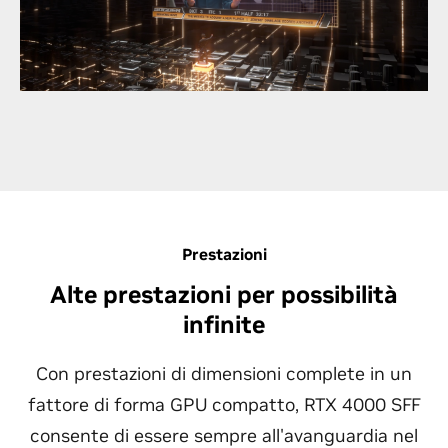
di contenuti video basati sull'IA. Con RTX 4000 SFF,
sfrutta la potenza di due motori di codifica e
decodifica combinati con i Tensor Core di quarta
generazione per sbloccare possibilità illimitate nella
produzione video IA e live media.
Prestazioni
Alte prestazioni per possibilità
infinite
Con prestazioni di dimensioni complete in un
fattore di forma GPU compatto, RTX 4000 SFF
consente di essere sempre all'avanguardia nel