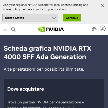
Visit your regional NVIDIA website for local content, pricing and
where to buy partners specific to your location.
Continue
Skip
to
IT
main
content
Scheda grafica NVIDIA RTX
4000 SFF Ada Generation
Alte prestazioni per possibilità illimitate.
Dove acquistare
Trova un partner NVIDIA per visualizzazione e
design o fai acquisti nel negozio NVIDIA.