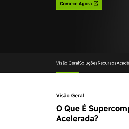
Comece Agora
Visão Geral
Soluções
Recursos
Acad
Visão Geral
O Que É Supercom
Acelerada?