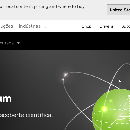
or local content, pricing and where to buy
luções
Indústrias
…
Shop
Drivers
Sup
cursos
um
scoberta científica.