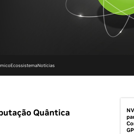
êmico
Ecossistema
Notícias
NV
putação Quântica
pa
Co
GP