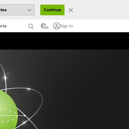
Continue
orte
Sign In
BR