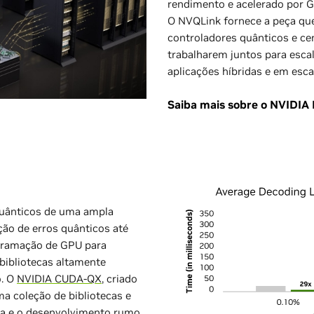
rendimento e acelerado por G
O NVQLink fornece a peça que
controladores quânticos e c
trabalharem juntos para esca
aplicações híbridas e em esca
Saiba mais sobre o NVIDIA
quânticos de uma ampla
ção de erros quânticos até
gramação de GPU para
 bibliotecas altamente
o. O
NVIDIA CUDA-QX
, criado
 coleção de bibliotecas e
sa e o desenvolvimento rumo