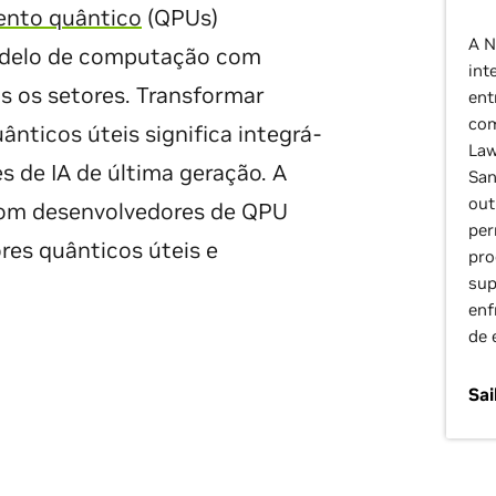
ento quântico
(QPUs)
A N
delo de computação com
int
s os setores. Transformar
ent
com
ticos úteis significa integrá-
Law
 de IA de última geração. A
San
out
com desenvolvedores de QPU
per
res quânticos úteis e
pro
sup
enf
de 
Sa