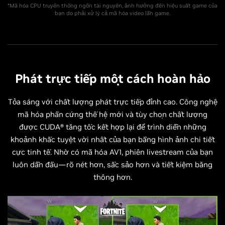
*Mã hóa CPU truyền thống ngốn tài nguyên, ảnh hưởng đến hiệu suất game của
bạn do phải xử lý cả mã hóa video lẫn game.
Phát trực tiếp một cách hoàn hảo
Tỏa sáng với chất lượng phát trực tiếp đỉnh cao. Công nghệ
mã hóa phần cứng thế hệ mới và tùy chọn chất lượng
được CUDA® tăng tốc kết hợp lại để trình diễn những
khoảnh khắc tuyệt vời nhất của bạn bằng hình ảnh chi tiết
cực tinh tế. Nhờ có mã hóa AV1, phiên livestream của bạn
luôn dẫn đầu—rõ nét hơn, sắc sảo hơn và tiết kiệm băng
thông hơn.