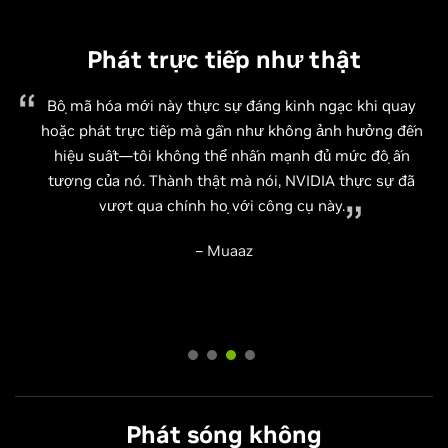
Phát trực tiếp như thật
Phát trực tiếp như thật
Đây là một bước tiến lớn cho OBS và [NVIDIA], giúp việc
Phát trực tiếp như thật
phát trực tiếp chất lượng chuyên nghiệp trở nên dễ dàng
Bộ mã hóa mới này thực sự đáng kinh ngạc khi quay
Phát trực tiếp như thật
hơn bao giờ hết. Bạn sẽ không cần mua nhiều máy tính
hoặc phát trực tiếp mà gần như không ảnh hưởng đến
Sử dụng GPU RTX của NVIDIA để bổ trợ cho buổi phát
hay lo lắng về việc thiết lập phần cứng âm thanh phức
hiệu suất—tôi không thể nhấn mạnh đủ mức độ ấn
trực tiếp của bạn và giải phóng các nhân trong PC. Một
RTX NVENC của NVIDIA thật sự vượt trội.
tạp để mọi thứ vận hành trơn tru.
tượng của nó. Thành thật mà nói, NVIDIA thực sự đã
giải pháp phát trực tiếp và chơi game PC trọn gói tuyệt
vượt qua chính họ với công cụ này.
— EposVox
vời.
– Shack News
– Muaaz
— Swifty
Phát sóng không