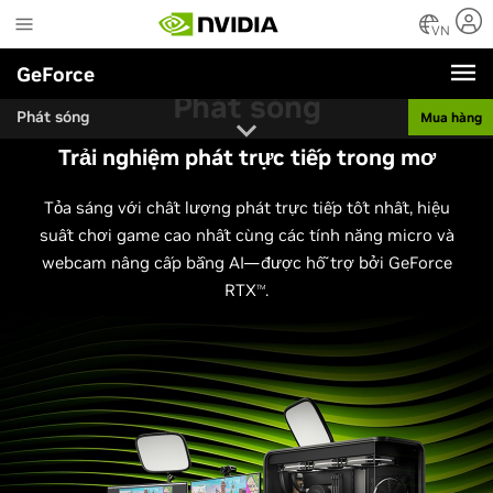
Skip
to
VN
main
GeForce
content
Phát sóng
Phát sóng
Mua hàng
Trải nghiệm phát trực tiếp trong mơ
Tỏa sáng với chất lượng phát trực tiếp tốt nhất, hiệu
suất chơi game cao nhất cùng các tính năng micro và
webcam nâng cấp bằng AI—được hỗ trợ bởi GeForce
RTX
.
TM