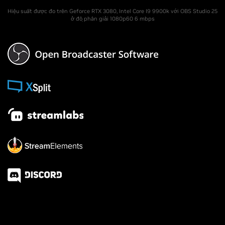
Hiệu suất được đo trên Geforce RTX 3080, Intel Core I9 9900k với OBS Studio 25
ở độ phân giải 1080p60 6 mbps