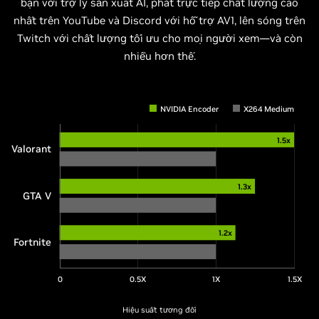
bạn với trợ lý sản xuất AI, phát trực tiếp chất lượng cao
nhất trên YouTube và Discord với hỗ trợ AV1, lên sóng trên
Twitch với chất lượng tối ưu cho mọi người xem—và còn
nhiều hơn thế.
NVIDIA Encoder
X264 Medium
1.5x
Valorant
1.3x
GTA V
1.2x
Fortnite
0
0.5X
1X
1.5X
Hiệu suất tương đối