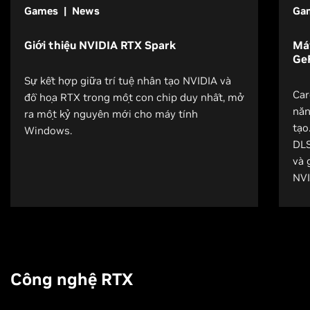
Games | News
Gam
Giới thiệu NVIDIA RTX Spark
Máy
Ge
Sự kết hợp giữa trí tuệ nhân tạo NVIDIA và
Car
đồ họa RTX trong một con chip duy nhất, mở
năn
ra một kỷ nguyên mới cho máy tính
tạo
Windows.
DLS
và 
NVI
Công nghệ RTX