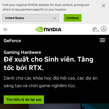
Visit your regional NVIDIA website for local content, pricing and
where to buy partners specific to your location.
Continue
Skip
to
VN
main
GeForce
content
Gaming Hardware
Đề xuất cho Sinh viên. Tăng
tốc bởi RTX.
Dành cho các khóa học đòi hỏi cao, các dự án
sáng tạo và chơi game nghiêm túc.
Tìm hiểu lý do tại sao