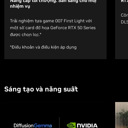
Nâng cấp tối thượng. Sẵn sàng cho mọi
RTX
nhiệm vụ
Côn
Trải nghiệm tựa game 007 First Light với
DLS
một số card đồ họa GeForce RTX 50 Series
được chọn lọc.*
*Điều khoản và điều kiện áp dụng
Sáng tạo và năng suất