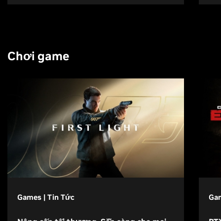
Chơi game
Games | Tin Tức
Gam