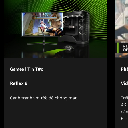
Games | Tin Tức
Phá
Reflex 2
Vi
Cạnh tranh với tốc độ chóng mặt.
Trả
4K.
nân
Fir