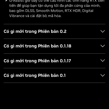
G-Assist giờ đây có thể cấu hình các tính năng RTX tiên
tiến để giúp bạn tận dụng tối đa phần cứng của mình,
bao gồm DLSS, Smooth Motion, RTX HDR, Digital
Vibrance và cài đặt bộ mã hóa.
Có gì mới trong Phiên bản 0.2
Project G-Assist nhận được một số nâng cấp để giúp dự án
Có gì mới trong Phiên bản 0.1.18
này thông minh hơn, kiểm soát nhiều thiết bị hơn và giúp
xây dựng các plugin mới dễ dàng hơn.
Lệnh máy tính xách tay mới cho Dự án G-Assist
Có gì mới trong Phiên bản 0.1.17
Phản hồi thông minh hơn, nhanh hơn
Bản cập nhật G-Assist mới nhất bổ sung các lệnh mới cho
Cập nhật Project G-Assist - Hiện đã có trên RTX
Chế độ suy luận mới:
G-Assist bổ sung Suy luận theo
người dùng máy tính xách tay và nâng cao hơn nữa chất
Có gì mới trong Phiên bản 0.1
mặc định để nâng cao độ chính xác & trí tuệ; cũng cho
lượng câu trả lời.
Project G-Assist hiện đã có thể truy cập trên tất cả các
phép nhiều hành động từ một lời nhắc duy nhất.
Project G-Assist là một trợ lý AI cho PC AI GeForce RTX.
Giờ đây, G-Assist có thể tối ưu hóa các thiết lập trò
Chế độ Flash:
Cung cấp phản hồi nhanh hơn so với các
máy tính để bàn và máy tính xách tay RTX với VRAM từ
Các chức năng được hỗ trợ của Dự
Yêu cầu hệ thống của Dự án G-
Hôm nay, chúng tôi phát hành phiên bản thử nghiệm của
chơi/ứng dụng để bạn có thể trải nghiệm mượt mà mọi
bản phát hành G-Assist trước đó. Bật Flash bằng nút
6GB trở lên, mang đến những cải tiến đáng kể về hiệu suất,
án G-Assist
Assist
lúc mọi nơi. Người dùng máy tính xách tay có thể yêu
tính năng Trợ lý hệ thống của Project G-Assist cho người
Bật/Tắt Suy luận mới ở thanh dưới cùng.
các khả năng mới, lệnh dành riêng cho máy tính xách tay
cầu G-Assist tối ưu hóa trò chơi hoặc ứng dụng để ưu
G-Assist giờ đây cũng có thể cung cấp thông tin chi tiết
dùng máy tính để bàn GeForce RTX, thông qua
ứng dụng
và các plugin từ cộng đồng.
tiên thời lượng pin hoặc chất lượng hình ảnh khi không