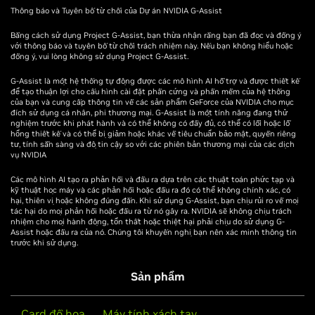
về hệ thống và phần cứng của bạn.
Để có được kết quả tốt nhất với Dự án G-Assist, hãy tham
NVIDIA
và sẽ hỗ trợ máy tính xách tay GeForce RTX trong
Thông báo và Tuyên bố từ chối của Dự án NVIDIA G-Assist
cắm sạc, dưới dạng một cấu hình riêng biệt.
khảo danh sách các chức năng được hỗ trợ. Danh sách này
bản cập nhật trong tương lai.
Điều khiển thiết bị và ứng dụng mới
Lưu ý: Các lệnh thoại chỉ có sẵn trên GPU GeForce RTX 30
G-Assist cũng có thể điều khiển tính năng BatteryBoost,
Hệ điều
Windows 10, Windows 11
Yêu cầu hệ
Bằng cách sử dụng Project G-Assist, bạn thừa nhận rằng bạn đã đọc và đồng ý
sẽ được cập nhật khi các chức năng mới được thêm vào.
Series trở lên
giúp công cụ giúp kéo dài thời lượng pin trong khi vẫn
Màn hình G-SYNC:
G-Assist giờ đây có thể điều khiển
với thông báo và tuyên bố từ chối trách nhiệm này. Nếu bạn không hiểu hoặc
hành:
thống
Nếu bạn gặp vấn đề, vui lòng sử dụng nút Báo cáo vấn đề
Với các lệnh bằng giọng nói hoặc văn bản đơn giản, G-
đồng ý, vui lòng không sử dụng Project G-Assist.
duy trì tốc độ khung hình mượt mà.
màn hình G-SYNC, bao gồm các cài đặt trên màn hình
trong G-Assist để gửi phản hồi cho chúng tôi. Bạn cũng có
Nhẹ hơn, Mạnh mẽ hơn
Assist có thể tối đa hóa hiệu suất và tối ưu hóa hiệu quả
G-Assist có thể kích hoạt chế độ WhisperMode và giảm
G-SYNC Pulsar mới. Lưu ý rằng Không gian màu, Quản
G-Assist là một hệ thống tự động được các mô hình AI hỗ trợ và được thiết kế
GPU:
tiếng ồn của quạt lên đến 50% bằng cách điều chỉnh các
thể chia sẻ đề xuất cho các lệnh mới hoặc gửi phản hồi
năng lượng, điều chỉnh cài đặt trò chơi, cung cấp chẩn
lý màu tự động và các điều khiển HDR chưa được hỗ trợ
để tạo thuận lợi cho cấu hình cài đặt phần cứng và phần mềm của hệ thống
Mọi GPU GeForce RTX
Giảm 40% dung lượng bộ nhớ sử dụng, giúp G-Assist
thiết lập trò chơi/ứng dụng cũng như nhịp độ khung
của bạn và cung cấp thông tin về các sản phẩm GeForce của NVIDIA cho mục
thông qua nút “Gửi phản hồi” trong ứng dụng NVIDIA.
đoán thời gian thực, biểu đồ số liệu hiệu suất, tùy chỉnh
và các điều khiển cài đặt trước hình ảnh bị giới hạn
(20, 30, 40 hoặc 50
chạy mượt mà hơn cùng các trò chơi của bạn.
đích sử dụng cá nhân, phi thương mại. G-Assist là một tính năng đang thử
hình.
trong các cài đặt trước Esports.
thiết bị ngoại vi của bạn và làm nhiều điều khác – tất cả
series) có ít nhất 6 GB
nghiệm trước khi phát hành và có thể không có đầy đủ, có thể có lỗi hoặc lỗ
Tự động chọn công cụ/plug-in tối ưu để giải quyết
hổng thiết kế và có thể bị giảm hoặc khác về tiêu chuẩn bảo mật, quyền riêng
Thiết bị Corsair:
G-Assist điều khiển cài đặt thiết bị
VRAM (Máy tính để
thông minh các lệnh không rõ ràng
được GeForce RTX GPU của bạn cung cấp cục bộ.
tư, tính sẵn sàng và độ tin cậy so với các phiên bản thương mại của các dịch
ngoại vi Corsair trong iCUE, bao gồm DPI chuột, ánh
bàn hoặc máy tính
Cải thiện hiệu suất, độ ổn định và trải nghiệm người
vụ NVIDIA
sáng và chuyển đổi giữa các cấu hình.
xách tay) hoặc RTX
dùng (UX)
Người dùng có thể cài đặt G-Assist từ phần Khám phá
Chức năng
Mô tả
Lời nhắc ví dụ
Các mô hình AI tạo ra phản hồi và đầu ra dựa trên các thuật toán phức tạp và
PRO tương đương.
trong ứng dụng NVIDIA. Sau khi cài đặt, người dùng có thể
Cải thiện plug-in
kỹ thuật học máy và các phản hồi hoặc đầu ra đó có thể không chính xác, có
Khám phá các Plug-in trên
Mod.io
hại, thiên vị hoặc không đúng đắn. Khi sử dụng G-Assist, bạn chịu rủi ro về mọi
kích hoạt tính năng từ lớp phủ ứng dụng NVIDIA hoặc bằng
Cài đặt plug-in được sắp xếp hợp lý:
Giờ đây, người
Để có trải nghiệm tốt
tác hại do mọi phản hồi hoặc đầu ra từ nó gây ra. NVIDIA sẽ không chịu trách
Kiến thức
Trả lời các câu hỏi
"Công nghệ
cách nhấn Alt+G. Project G-Assist sử dụng Mô hình ngôn
Các plug-in là những tiện ích bổ sung gọn nhẹ giúp mở
nhiệm cho mọi hành động, tổn thất hoặc thiệt hại phải chịu do sử dụng G-
dùng có thể tải xuống các plugin trực tiếp trong G-
nhất, khi sử dụng G-
Assist hoặc đầu ra của nó. Chúng tôi khuyến nghị bạn nên xác minh thông tin
GeForce
cơ bản về công nghệ
DLSS Frame
ngữ nhỏ (SLM) của bên thứ ba được thiết kế để chạy cục
rộng khả năng của G-Assist.
Assist, và sử dụng ngay lập tức, mà không cần khởi
Assist cùng lúc với
trước khi sử dụng.
NVIDIA/GeForce
Generation
bộ—không nhằm mục đích là một AI hội thoại rộng rãi. Để
động lại. Chỉ cần hỏi những plugin có sẵn và sau đó cho
một trò chơi hoặc
Bạn có thể dễ dàng duyệt, khám phá, chia sẻ và cài đặt
biết bạn muốn tải xuống.
ứng dụng khác, hãy
(DLSS, Reflex, G-
hoạt động như
có được kết quả tốt nhất với Project G-Assist, hãy tham
Sản phẩm
các plug-in thông qua
Mod.io
.
Công cụ xây dựng plugin mới dựa trên Cursor dành cho
đảm bảo rằng GPU
SYNC, v.v.)
thế nào?"
khảo danh sách các Chức năng được hỗ trợ, danh sách này
Các plug-in được xây dựng bởi cộng đồng, cho phép
các plugin lập trình cảm xúc, sử dụng môi trường phát
của bạn còn trống ít
sẽ được cập nhật khi các lệnh và chức năng mới được
tích hợp với Logitech, Corsair, MSI, Discord, Twitch,
Card đồ họa
Máy tính xách tay
triển tích hợp hỗ trợ AI của Cursor. Trình tạo plug-in