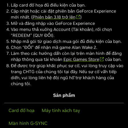
Lắp card đồ họa đủ điều kiện của bạn.
Cập nhật hoặc cài đặt phiên bản GeForce Experience
mới nhất. (
Phiên bản 3.18 trở lên
)
Mở và đăng nhập vào GeForce Experience
Vào menu thả xuống Account (Tài khoản), rồi chọn
“REDEEM” (QUY ĐỔI).
Nhập mã gói từ giao dịch mua gói đủ điều kiện của bạn.
Chọn “ĐỔI” để nhận mã game Alan Wake 2.
Làm theo các hướng dẫn còn lại trên màn hình để đăng
nhập thông qua tài khoản
Epic Games Store
của bạn.
Để được trợ giúp khắc phục sự cố, vui lòng truy cập vào
trang CHTG của chúng tôi tại đây. Nếu sự cố vẫn tiếp
diễn, vui lòng liên hệ đội ngũ hỗ trợ khách hàng của
chúng tôi.
Sản phẩm
Card đồ họa
Máy tính xách tay
Màn hình G-SYNC