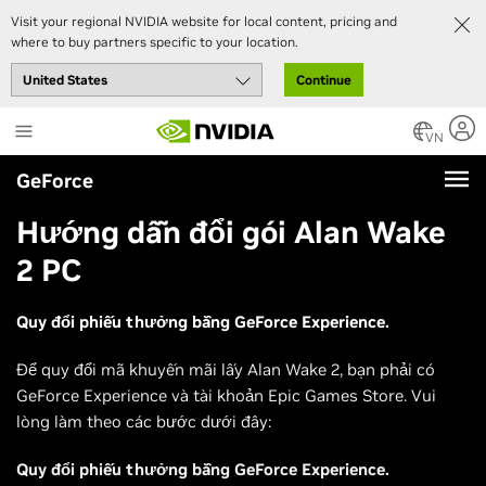
Visit your regional NVIDIA website for local content, pricing and
where to buy partners specific to your location.
Continue
Skip
to
VN
main
GeForce
content
Hướng dẫn đổi gói Alan Wake
2 PC
Quy đổi phiếu thưởng bằng GeForce Experience.
Để quy đổi mã khuyến mãi lấy Alan Wake 2, bạn phải có
GeForce Experience và tài khoản Epic Games Store. Vui
lòng làm theo các bước dưới đây:
Quy đổi phiếu thưởng bằng GeForce Experience.