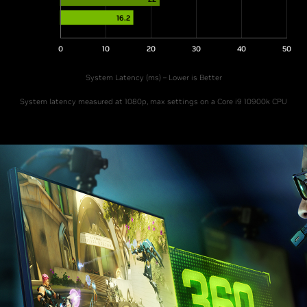
16.2
0
10
20
30
40
50
System Latency (ms) – Lower is Better
System latency measured at 1080p, max settings on a Core i9 10900k CPU