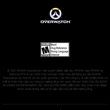
© 2021 NVIDIA Corporation. Mọi quyền được bảo lưu. NVIDIA, logo NVIDIA và
GeForce RTX là các nhãn hiệu và/hoặc nhãn hiệu đã đăng ký của NVIDIA
Corporation tại Hoa Kỳ và các quốc gia khác. Các tên công ty và sản phẩm khác có
thể là nhãn hiệu của các công ty tương ứng liên quan tới các nhãn hiệu đó. ©2021
BLIZZARD ENTERTAINMENT, INC. MỌI QUYỀN ĐƯỢC BẢO LƯU. Mọi nhãn hiệu được
tham chiếu ở đây đều là tài sản của chủ sở hữu tương ứng.