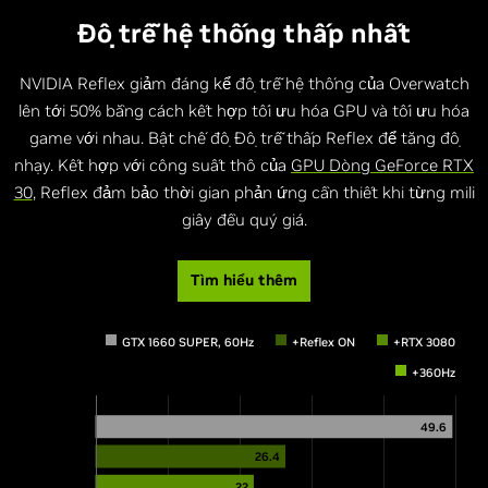
Độ trễ hệ thống thấp nhất
NVIDIA Reflex giảm đáng kể độ trễ hệ thống của Overwatch
lên tới 50% bằng cách kết hợp tối ưu hóa GPU và tối ưu hóa
game với nhau. Bật chế độ Độ trễ thấp Reflex để tăng độ
nhạy. Kết hợp với công suất thô của
GPU Dòng GeForce RTX
30
, Reflex đảm bảo thời gian phản ứng cần thiết khi từng mili
giây đều quý giá.
Tìm hiểu thêm
GTX 1660 SUPER, 60Hz
+Reflex ON
+RTX 3080
+360Hz
49.6
26.4
22