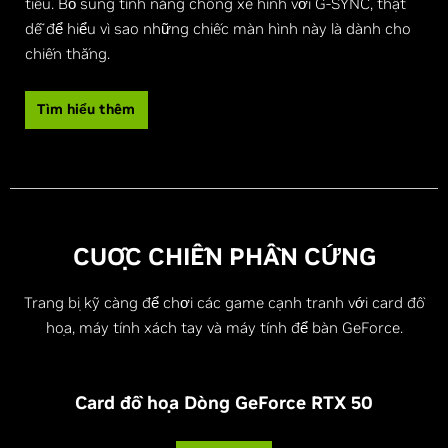
tiêu. Bổ sung tính năng chống xé hình với G-SYNC, thật
dễ để hiểu vì sao những chiếc màn hình này là dành cho
chiến thắng.
Tìm hiểu thêm
CUỘC CHIẾN PHẦN CỨNG
Trang bị kỹ càng để chơi các game cạnh tranh với card đồ
họa, máy tính xách tay và máy tính để bàn GeForce.
Card đồ họa Dòng
G
eForce RTX 50