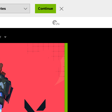
Continue
VN
ợ