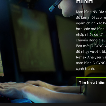
HÌNH
Màn hình NVIDIA 
độ làm mới cao m
ngắm chính xác hơ
hơn, các mô hình
nhấp nháy có tần 
chuyển động hiệu 
làm mới G-SYNC V
độ nhạy vượt trội,
Reflex Analyzer v
màn hình G-SYNC 
cạnh tranh.
Tìm hiểu thêm