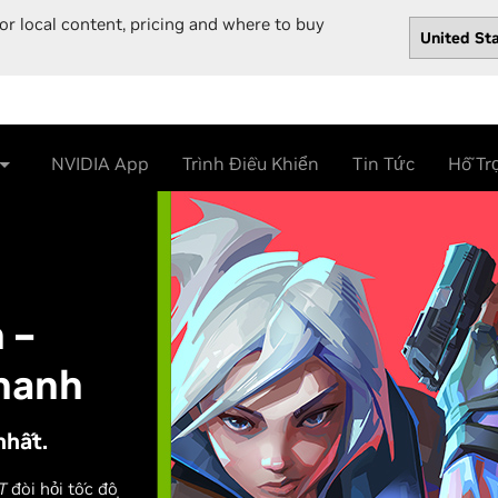
or local content, pricing and where to buy
NVIDIA App
Trình Điều Khiển
Tin Tức
Hỗ Tr
 –
hanh
nhất.
T
đòi hỏi tốc độ