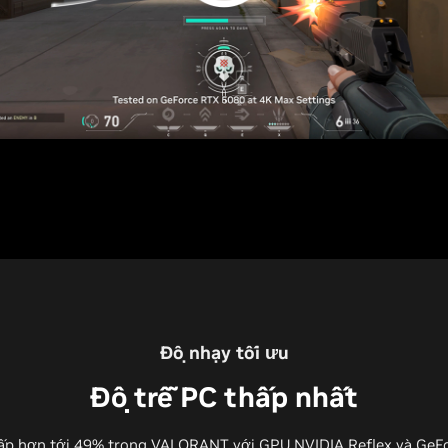
Độ nhạy tối ưu
Độ trễ PC thấp nhất
ấp hơn tới 49% trong VALORANT với GPU NVIDIA Reflex và GeFo