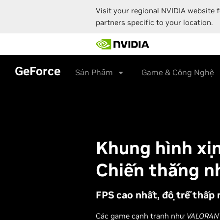
Visit your regional NVIDIA website f
partners specific to your location.
Skip
to
main
content
GeForce
Sản Phẩm
Game & Công Nghệ
Khung hình xịn
Chiến thắng n
FPS cao nhất, độ trễ thấp 
Các game cạnh tranh như
VALORAN