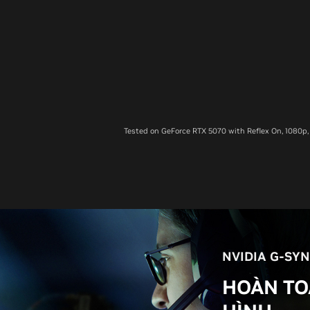
Tested on GeForce RTX 5070 with Reflex On, 1080p,
NVIDIA G-SY
HOÀN TO