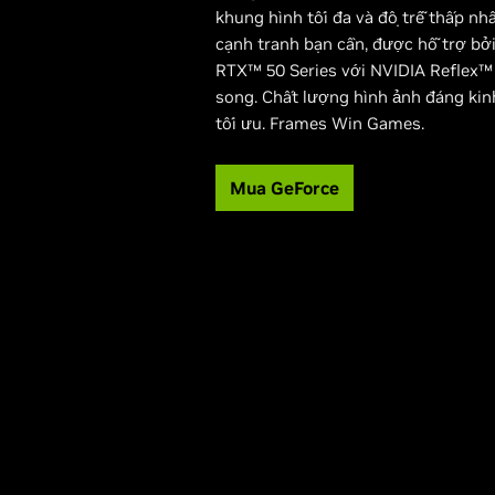
khung hình tối đa và độ trễ thấp nhấ
cạnh tranh bạn cần, được hỗ trợ bở
RTX™ 50 Series với NVIDIA Reflex™
song. Chất lượng hình ảnh đáng kin
tối ưu. Frames Win Games.
Mua GeForce