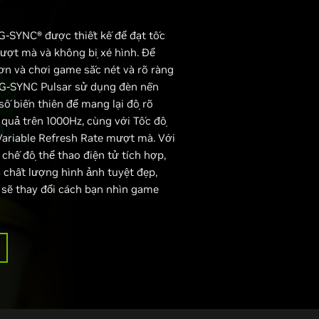
G-SYNC® được thiết kế để đạt tốc
ượt mà và không bị xé hình. Để
n và chơi game sắc nét và rõ ràng
 G-SYNC Pulsar sử dụng đèn nền
số biến thiên để mang lại độ rõ
quả trên 1000Hz, cùng với Tốc độ
ariable Refresh Rate mượt mà. Với
 chế độ thể thao điện tử tích hợp,
à chất lượng hình ảnh tuyệt đẹp,
sẽ thay đổi cách bạn nhìn game