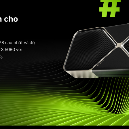
n cho
PS cao nhất và độ
RTX 5080 với
ọ.