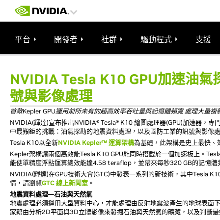
平台
開發者
社群
驅動程式
支援
NVIDIA Tesla K10 GPU加
號與影像處理
首款Kepler GPU運用前所未有的超高效率吞吐量與記憶體頻寬 處理大量
NVIDIA(輝達)宣布推出NVIDIA® Tesla® K10 繪圖處理器(GPU)加
中最艱鉅的挑戰：油氣探勘的地震資料處理，以及國防工業的訊號與影像
Tesla K10以全新
NVIDIA Kepler™ 運算架構
為基礎，此架構是史上最快、
Kepler架構讓兩個高效能Tesla K10 GPU能同時搭載於一個加速板上。Te
能使單精度浮點運算總效能達4.58 teraflop，並帶來每秒320 GB的記憶
NVIDIA(輝達)在GPU技術大會(GTC)中發表一系列的新技術，其中Tesla
情，請瀏覽
GTC 線上新聞室
。
地震資料處理―石油與天然氣
地震處理必須運用大型資料中心，才能處理由反射地震波產生的地球表面下區域
家藉由分析2D平面與3D立體影像來發掘石油與天然氣的礦藏，以及判斷