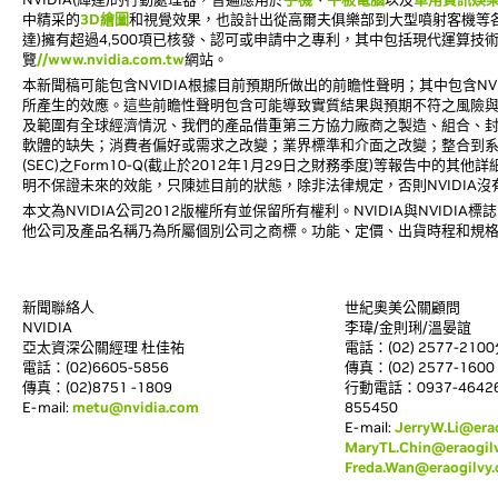
中精采的
3D繪圖
和視覺效果，也設計出從高爾夫俱樂部到大型噴射客機等各
達)擁有超過4,500項已核發、認可或申請中之專利，其中包括現代運算技術
覽
//www.nvidia.com.tw
網站。
本新聞稿可能包含NVIDIA根據目前預期所做出的前瞻性聲明；其中包含NVIDI
所產生的效應。這些前瞻性聲明包含可能導致實質結果與預期不符之風險
及範圍有全球經濟情況、我們的產品借重第三方協力廠商之製造、組合、
軟體的缺失；消費者偏好或需求之改變；業界標準和介面之改變；整合到
(SEC)之Form10-Q(截止於2012年1月29日之財務季度)等報告中的
明不保證未來的效能，只陳述目前的狀態，除非法律規定，否則NVIDIA
本文為NVIDIA公司2012版權所有並保留所有權利。NVIDIA與NVIDIA標
他公司及產品名稱乃為所屬個別公司之商標。功能、定價、出貨時程和規
新聞聯絡人
世紀奧美公關顧問
NVIDIA
李瑋/金則琍/溫晏誼
亞太資深公關經理 杜佳祐
電話：(02) 2577-2100
電話：(02)6605-5856
傳真：(02) 2577-1600
傳真：(02)8751 -1809
行動電話：0937-464264
E-mail:
metu@nvidia.com
855450
E-mail:
JerryW.Li@era
MaryTL.Chin@eraogil
Freda.Wan@eraogilvy