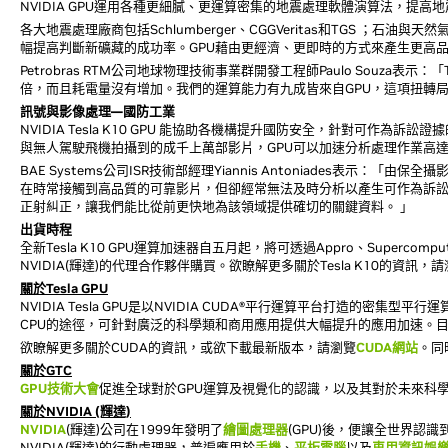
NVIDIA GPU運用各種更細膩、更運算密集的地震處理軟體演算法，提
各大地震處理廠商包括Schlumberger、CGGVeritas和TGS ；石油與天然氣公司包
幅提高判斷新礦藏的成功率。GPU藉由更經濟、更即時的方式來產生更高
Petrobras RTM公司地球物理技術事業群開發工程師Paulo Souza表示：「
倍，而且耗電量沒有增加。我們的運算能力有九成皆來自GPU，這項扭轉
訊號與影像處理―國防工業
NVIDIA Tesla K10 GPU 能協助各機構提升國防安全，針對可
與無人駕駛飛機拍攝到的成千上萬部影片，GPU可以加速分析處理作業高達
BAE Systems公司ISR技術部經理Yiannis Antoniades
在時常接觸到高品質的可靠影片，但卻經常無法及時分析以產生可作為訴訟
正射糾正，讓我們能比從前更快地為該領域提供確切的關鍵資料。 」
出貨時程
全新Tesla K10 GPU運算加速器自五月起，將可透過Appro、Supercompute
NVIDIA(輝達)的代理合作夥伴購買。欲瞭解更多關於Tesla K10的資訊，
關於Tesla GPU
NVIDIA Tesla GPU是以NVIDIA CUDA®平行運算平台打造的密
CPU的途徑，可針對廣泛的科學類和商用應用提供大幅提升的應用加速。目前全球全
欲瞭解更多關於CUDA的資訊，或欲下載最新版本，請瀏覽
CUDA網站
。同
關於GTC
GPU技術大會
促進全球對於GPU運算及視覺化的認識，以及其對於未來科學
關於NVIDIA (輝達)
NVIDIA
(輝達)公司在1999年發明了
繪圖處理器
(GPU)後，便讓全世界認
NVIDIA(輝達)的行動處理器，普遍應用於
手機
、
平板電腦
以及
車用資訊娛