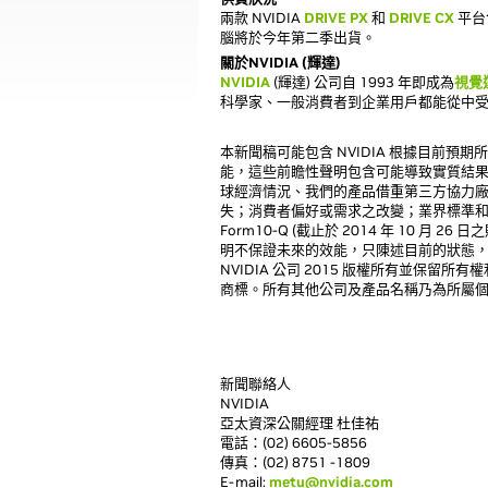
兩款 NVIDIA
DRIVE PX
和
DRIVE CX
平台包
腦將於今年第二季出貨。
關於NVIDIA (輝達)
NVIDIA
(輝達) 公司自 1993 年即成為
視覺
科學家、一般消費者到企業用戶都能從中
本新聞稿可能包含 NVIDIA 根據目前預期所做出的
能，這些前瞻性聲明包含可能導致實質結
球經濟情況、我們的產品借重第三方協力
失；消費者偏好或需求之改變；業界標準和
Form10-Q (截止於 2014 年 10 
明不保證未來的效能，只陳述目前的狀態，除
NVIDIA 公司 2015 版權所有並保留所有權利。 
商標。所有其他公司及產品名稱乃為所屬
新聞聯絡人
NVIDIA
亞太資深公關經理 杜佳祐
電話：(02) 6605-5856
傳真：(02) 8751 -1809
E-mail:
metu@nvidia.com