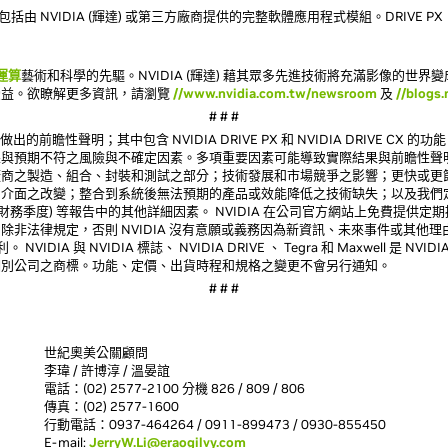
括由 NVIDIA (輝達) 或第三方廠商提供的完整軟體應用程式模組。DRIVE PX
運算
藝術和科學的先驅。NVIDIA (輝達) 藉其眾多先進技術將充滿影像的世
受益。欲瞭解更多資訊，請瀏覽
//www.nvidia.com.tw/newsroom
及
//blogs.
# # #
前瞻性聲明；其中包含 NVIDIA DRIVE PX 和 NVIDIA DRIVE CX 的功能、
果與預期不符之風險與不確定因素。多項重要因素可能導致實際結果與前瞻性聲
廠商之製造、組合、封裝和測試之部分；技術發展和市場競爭之影響；更快或更
介面之改變；整合到系統後無法預期的產品或效能降低之技術缺失；以及我們定期提
月 26 日之財務季度) 等報告中的其他詳細因素。 NVIDIA 在公司官方網站上免費提
非法律規定，否則 NVIDIA 沒有意願或義務因為新資訊、未來事件或其他理
NVIDIA 與 NVIDIA 標誌、 NVIDIA DRIVE 、 Tegra 和 Maxwell 是
個別公司之商標。功能、定價、出貨時程和規格之變更不會另行通知。
# # #
世紀奧美公關顧問
李瑋 / 許博淳 / 溫晏誼
電話：(02) 2577-2100 分機 826 / 809 / 806
傳真：(02) 2577-1600
行動電話：0937-464264 / 0911-899473 / 0930-855450
E-mail:
JerryW.Li@eraogilvy.com