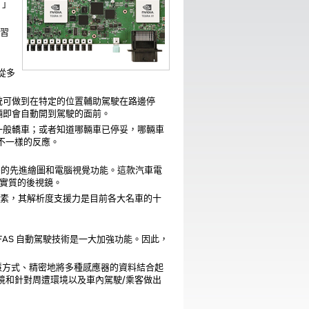
。」
學習
可從多
系統可做到在特定的位置輔助駕駛在路邊停
車輛即會自動開到駕駛的面前。
和一般轎車；或者知道哪輛車已停妥，哪輛車
不一樣的反應。
所需的先進繪圖和電腦視覺功能。這款汽車電
代實質的後視鏡。
80 萬像素，其解析度支援力是目前各大名車的十
們的 zFAS 自動駕駛技術是一大加強功能。因此，
透過智慧方式、精密地將多種感應器的資料結合起
境和針對周遭環境以及車內駕駛/乘客做出