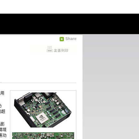
Share
車用
功
的超
攝影
情境
進功