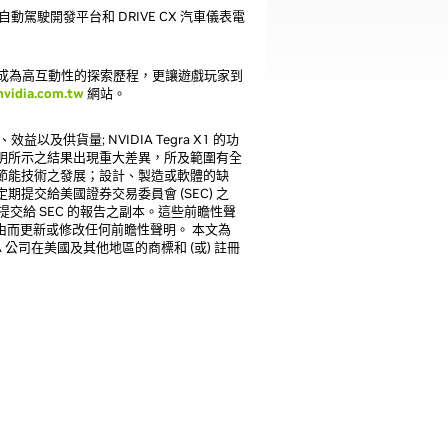
 自動駕駛開發平台和 DRIVE CX 汽車儀表電
界變成為高互動性的探索歷程，更讓遊戲玩家到
nvidia.com.tw
網站。
效益以及供貨量; NVIDIA Tegra X1 的功
明所示之結果出現重大差異，所及範圍有全
節能技術之發展；設計、製造或軟體的缺
交給美國證券交易委員會 (SEC) 之
供定期提交給 SEC 的報告之副本。這些前瞻性聲
由而更新或修改任何前瞻性聲明。 本文為
 NVIDIA 公司在美國及其他地區的商標和 (或) 註冊