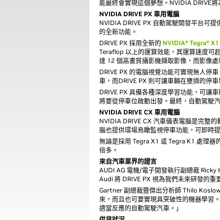
能最終會實現這個夢想。NVIDIA DR
NVIDIA DRIVE PX 車用電腦
NVIDIA DRIVE PX 自動駕駛開
的全新功能。
DRIVE PX 採用全新的
NVIDIA® Tegra® X1
Teraflop 以上的運算效能，其運算速度可超
達 12 個高畫質攝影機擷取影像，而影像處
DRIVE PX 的電腦視覺功能可實現無
車，而DRIVE PX 則可讓車輛在壅擠
DRIVE PX 具備各種深度學習功能，
將要從停車位啟動出發。最終，自動駕駛
NVIDIA DRIVE CX 車用電腦
NVIDIA DRIVE CX 汽車儀表
腦也提供環場鳥瞰監視停車功能，可即時提
無論是採用 Tegra X1 或 Tegra K
倍多。
來自汽車業界的證言
AUDI AG 電機/電子開發執行副總裁 Ric
Audi 將 DRIVE PX 視為我們未來研發的
Gartner 副總裁暨傑出分析師 Thil
來，而且也可要實現具突破性的機器學習。
適當反應的自動駕駛汽車。」
供貨狀況