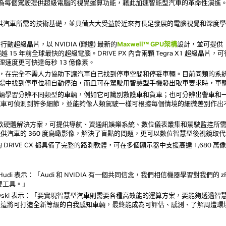
IVE將為每個駕駛提供超級電腦的視覺運算功能，藉此加速智能型汽車的革命性演進
發平台可提供汽車所需的技術基礎，並具備大大受益於近來有長足發展的電腦視覺和深度
行動超級晶片，以 NVIDIA (輝達) 最新的
Maxwell™ GPU架構
設計，並可提供
越 15 年前全球最快的超級電腦。DRIVE PX 內含兩顆 Tegra X1 超級晶片，
理速度更可快達每秒 13 億像素。
人停車，在完全不需人力協助下讓汽車自己找到停車空間和停妥車輛。目前同類的
的停車場中找到停車位和自動停泊，而且可在駕駛用智慧型手機發出取車要求時，
可讓車輛學習分辨不同類型的車輛，例如它可識別救護車和貨車；也可分辨出警車
汽車可偵測到許多細節，並能夠像人類駕駛一樣可根據每個情境的細微差別作出
電腦是完整的軟硬體解決方案，可提供導航、資通訊娛樂系統、數位儀表叢集和駕駛監控
供汽車的 360 度鳥瞰影像，解決了盲點的問題，更可以數位智慧型後視鏡取
1 處理器的 DRIVE CX 都具備了完整的路測軟體，可在多個顯示器中支援高達 1,6
ky Hudi 表示：「Audi 和 NVIDIA 有一個共同信念，我們相信機器學習對我
重要工具。」
o Koslowski 表示：「要實現智慧型汽車則需要各種高效能的運算方案，要能夠
這將可打造全新等級的自我感知車輛，最終能成為可評估、感測、了解周遭環