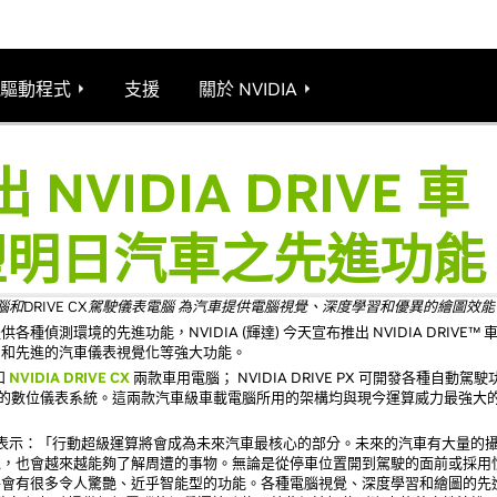
驅動程式
支援
關於 NVIDIA
出 NVIDIA DRIVE 車
塑明日汽車之先進功能
駕駛電腦和DRIVE CX駕駛儀表電腦 為汽車提供電腦視覺、深度學習和優異的繪圖效能
測環境的先進功能，NVIDIA (輝達) 今天宣布推出 NVIDIA DRIVE™ 
習和先進的汽車儀表視覺化等強大功能。
和
NVIDIA DRIVE CX
兩款車用電腦； NVIDIA DRIVE PX 可開發各種自動駕駛
可打造最先進的數位儀表系統。這兩款汽車級車載電腦所用的架構均與現今運算威力最強大
人黃仁勳表示：「行動超級運算將會成為未來汽車最核心的部分。未來的汽車有大量的
境，也會越來越能夠了解周遭的事物。無論是從停車位置開到駕駛的面前或採用
將會有很多令人驚艷、近乎智能型的功能。各種電腦視覺、深度學習和繪圖的先